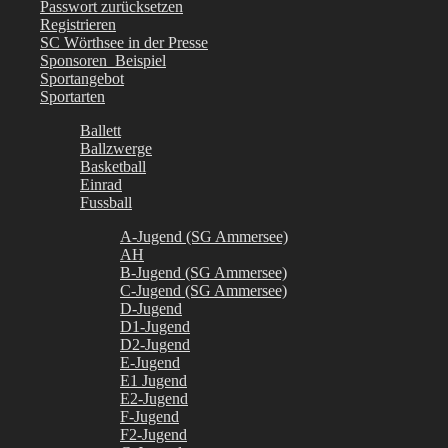
Passwort zurücksetzen
Registrieren
SC Wörthsee in der Presse
Sponsoren_Beispiel
Sportangebot
Sportarten
Ballett
Ballzwerge
Basketball
Einrad
Fussball
A-Jugend (SG Ammersee)
AH
B-Jugend (SG Ammersee)
C-Jugend (SG Ammersee)
D-Jugend
D1-Jugend
D2-Jugend
E-Jugend
E1 Jugend
E2-Jugend
F-Jugend
F2-Jugend