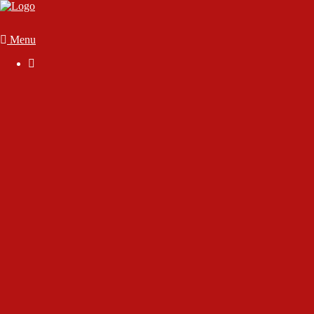
Menu

Der Verein
Geschäftsstelle
Anmelden
Mitglied werden
Die Satzung
Downloads
FAQ
Vorstand & Vereinsausschuss
Ansprechpartner
Sportstätten
70 Jahre SC Wörthsee
Chronik des Sport-Club Wörthsee e.V.
Interview mit Rudolf Gutjahr
Interview mit unserem Ehrenmitglied Dirk Marsen