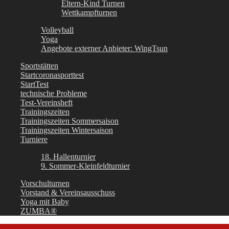
Eltern-Kind Turnen
Wettkampfturnen
Volleyball
Yoga
Angebote externer Anbieter: WingTsun
Sportstätten
Startcoronasporttest
StartTest
technische Probleme
Test-Vereinsheft
Trainingszeiten
Trainingszeiten Sommersaison
Trainingszeiten Wintersaison
Turniere
18. Hallenturnier
9. Sommer-Kleinfeldturnier
Vorschulturnen
Vorstand & Vereinsausschuss
Yoga mit Baby
ZUMBA®