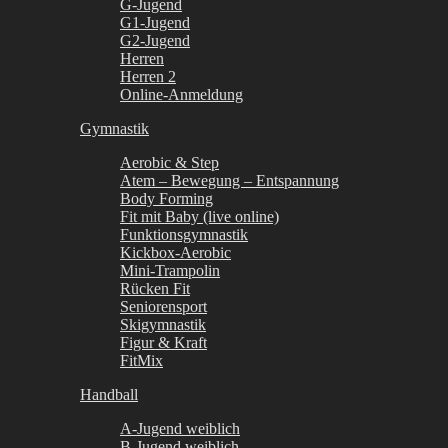
G-Jugend
G1-Jugend
G2-Jugend
Herren
Herren 2
Online-Anmeldung
Gymnastik
Aerobic & Step
Atem – Bewegung – Entspannung
Body Forming
Fit mit Baby (live online)
Funktionsgymnastik
Kickbox-Aerobic
Mini-Trampolin
Rücken Fit
Seniorensport
Skigymnastik
Figur & Kraft
FitMix
Handball
A-Jugend weiblich
B-Jugend weiblich