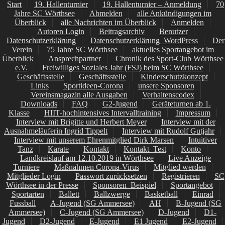
Start
19. Hallenturnier
19. Hallenturnier – Anmeldung
70
Jahre SC Wörthsee
Abmelden
alle Ankündigungen im
Überblick
alle Nachrichten im Überblick
Anmelden
Autoren Login
Beitragsarchiv
Benutzer
Datenschutzerklärung
Datenschutzerklärung_WordPress
Der
Verein
75 Jahre SC Wörthsee
aktuelles Sportangebot im
Überblick
Ansprechpartner
Chronik des Sport-Club Wörthsee
e.V.
Freiwilliges Soziales Jahr (FSJ) beim SC Wörthsee
Geschäftsstelle
Geschäftsstelle
Kinderschutzkonzept
Links
Sportideen-Corona
unsere Sponsoren
Vereinsmagazin alle Ausgaben
Verhaltenscodex
Downloads
FAQ
G2-Jugend
Geräteturnen ab 1.
Klasse
HIIT-hochintensives Intervalltraining
Impressum
Interview mit Brigitte und Herbert Meyer
Interview mit der
Ausnahmeläuferin Ingrid Tippelt
Interview mit Rudolf Gutjahr
Interview mit unserem Ehrenmitglied Dirk Marsen
Intuitiver
Tanz
Karate
Kontakt
Kontakt_Test
Konto
Landkreislauf am 12.10.2019 in Wörthsee
Live Anzeige
Turniere
Maßnahmen Corona-Virus
Mitglied werden
Mitglieder Login
Passwort zurücksetzen
Registrieren
SC
Wörthsee in der Presse
Sponsoren_Beispiel
Sportangebot
Sportarten
Ballett
Ballzwerge
Basketball
Einrad
Fussball
A-Jugend (SG Ammersee)
AH
B-Jugend (SG
Ammersee)
C-Jugend (SG Ammersee)
D-Jugend
D1-
Jugend
D2-Jugend
E-Jugend
E1 Jugend
E2-Jugend