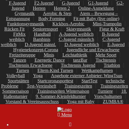
F-Jugend
F2-Jugend
G-Jugend
G1-Jugend
G2-
Jugend
Herren
Herren 2
Online-Anmeldung
Gymnastik
Aerobic & Step
Atem – Bewegung –
Entspannung
Body Forming
Fit mit Baby (live online)
Funktionsgymnastik
Kickbox-Aerobic
Mini-Trampolin
Rücken Fit
Seniorensport
Skigymnastik
Figur & Kraft
FitMix
Handball
A-Jugend weiblich
B-Jugend
weiblich
Bambinis
C-Jugend männlich
C-Jugend
weiblich
D-Jugend männl.
D-Jugend weiblich
E-Jugend
Hygienekonzept-Corona
Jugendliche und Erwachsene
Freizeitgruppe
Minis
Leichtathletik
Mehr Sport
Tanzen
Energetic Dance
tanzBar
Tischtennis
Tischtennis Erwachsene
Tischtennis Jugend
Triathlon
Turnen
Eltern-Kind Turnen
Wettkampfturnen
Volleyball
Yoga
Angebote externer Anbieter: WingTsun
Sportstätten
Startcoronasporttest
StartTest
technische
Probleme
Test-Vereinsheft
Trainingszeiten
Trainingszeiten
Sommersaison
Trainingszeiten Wintersaison
Turniere
18.
Hallenturnier
9. Sommer-Kleinfeldturnier
Vorschulturnen
Vorstand & Vereinsausschuss
Yoga mit Baby
ZUMBA®
Menu
