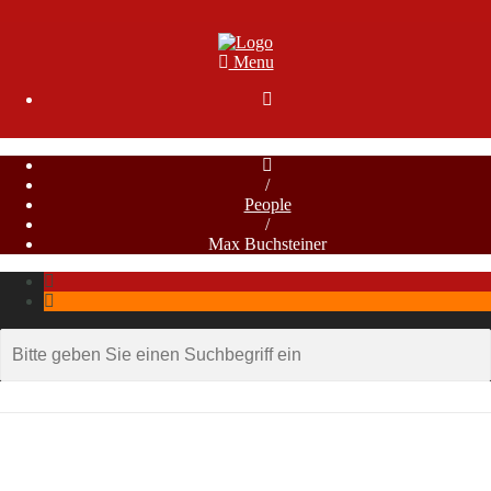
Menu

/
People
/
Max Buchsteiner