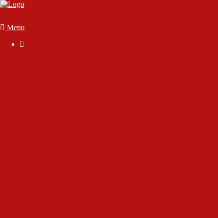
Menu

Der Verein
Geschäftsstelle
Anmelden
Mitglied werden
Die Satzung
Downloads
FAQ
Vorstand & Vereinsausschuss
Ansprechpartner
Sportstätten
70 Jahre SC Wörthsee
Chronik des Sport-Club Wörthsee e.V.
Interview mit Rudolf Gutjahr