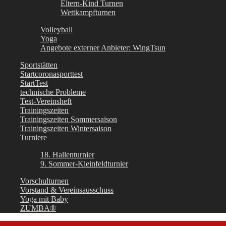
Eltern-Kind Turnen
Wettkampfturnen
Volleyball
Yoga
Angebote externer Anbieter: WingTsun
Sportstätten
Startcoronasporttest
StartTest
technische Probleme
Test-Vereinsheft
Trainingszeiten
Trainingszeiten Sommersaison
Trainingszeiten Wintersaison
Turniere
18. Hallenturnier
9. Sommer-Kleinfeldturnier
Vorschulturnen
Vorstand & Vereinsausschuss
Yoga mit Baby
ZUMBA®