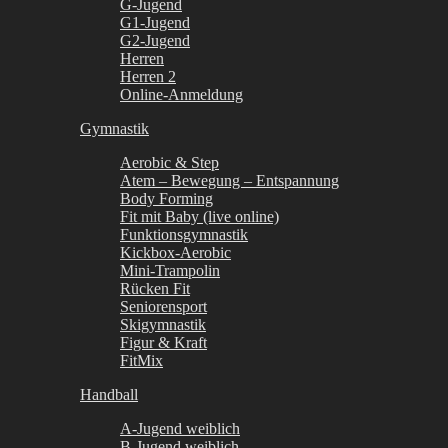
G-Jugend
G1-Jugend
G2-Jugend
Herren
Herren 2
Online-Anmeldung
Gymnastik
Aerobic & Step
Atem – Bewegung – Entspannung
Body Forming
Fit mit Baby (live online)
Funktionsgymnastik
Kickbox-Aerobic
Mini-Trampolin
Rücken Fit
Seniorensport
Skigymnastik
Figur & Kraft
FitMix
Handball
A-Jugend weiblich
B-Jugend weiblich