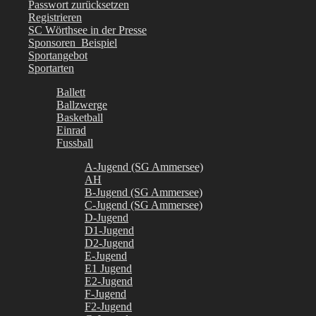
Passwort zurücksetzen
Registrieren
SC Wörthsee in der Presse
Sponsoren_Beispiel
Sportangebot
Sportarten
Ballett
Ballzwerge
Basketball
Einrad
Fussball
A-Jugend (SG Ammersee)
AH
B-Jugend (SG Ammersee)
C-Jugend (SG Ammersee)
D-Jugend
D1-Jugend
D2-Jugend
E-Jugend
E1 Jugend
E2-Jugend
F-Jugend
F2-Jugend