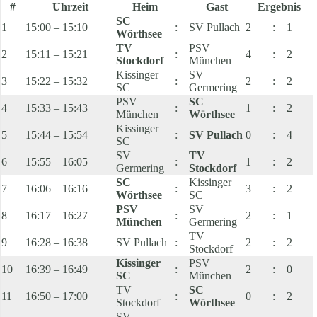
#
Uhrzeit
Heim
Gast
Ergebnis
SC
1
15:00 – 15:10
:
SV Pullach
2
:
1
Wörthsee
TV
PSV
2
15:11 – 15:21
:
4
:
2
Stockdorf
München
Kissinger
SV
3
15:22 – 15:32
:
2
:
2
SC
Germering
PSV
SC
4
15:33 – 15:43
:
1
:
2
München
Wörthsee
Kissinger
5
15:44 – 15:54
:
SV Pullach
0
:
4
SC
SV
TV
6
15:55 – 16:05
:
1
:
2
Germering
Stockdorf
SC
Kissinger
7
16:06 – 16:16
:
3
:
2
Wörthsee
SC
PSV
SV
8
16:17 – 16:27
:
2
:
1
München
Germering
TV
9
16:28 – 16:38
SV Pullach
:
2
:
2
Stockdorf
Kissinger
PSV
10
16:39 – 16:49
:
2
:
0
SC
München
TV
SC
11
16:50 – 17:00
:
0
:
2
Stockdorf
Wörthsee
SV