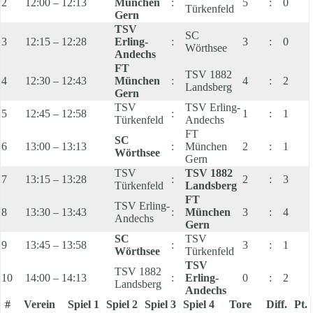
2
12:00 – 12:13
München
:
5
:
0
Türkenfeld
Gern
TSV
SC
3
12:15 – 12:28
Erling-
:
3
:
0
Wörthsee
Andechs
FT
TSV 1882
4
12:30 – 12:43
München
:
4
:
2
Landsberg
Gern
TSV
TSV Erling-
5
12:45 – 12:58
:
1
:
1
Türkenfeld
Andechs
FT
SC
6
13:00 – 13:13
:
München
2
:
1
Wörthsee
Gern
TSV
TSV 1882
7
13:15 – 13:28
:
2
:
3
Türkenfeld
Landsberg
FT
TSV Erling-
8
13:30 – 13:43
:
München
3
:
4
Andechs
Gern
SC
TSV
9
13:45 – 13:58
:
3
:
1
Wörthsee
Türkenfeld
TSV
TSV 1882
10
14:00 – 14:13
:
Erling-
0
:
2
Landsberg
Andechs
#
Verein
Spiel 1
Spiel 2
Spiel 3
Spiel 4
Tore
Diff.
Pt.