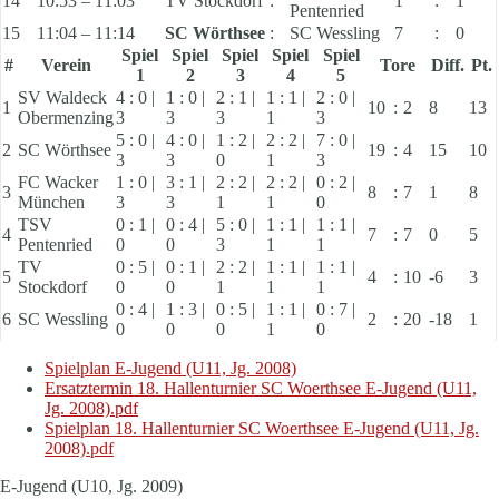
14
10:53 – 11:03
TV Stockdorf
:
1
:
1
Pentenried
15
11:04 – 11:14
SC Wörthsee
:
SC Wessling
7
:
0
Spiel
Spiel
Spiel
Spiel
Spiel
#
Verein
Tore
Diff.
Pt.
1
2
3
4
5
SV Waldeck
4 : 0 |
1 : 0 |
2 : 1 |
1 : 1 |
2 : 0 |
1
10
:
2
8
13
Obermenzing
3
3
3
1
3
5 : 0 |
4 : 0 |
1 : 2 |
2 : 2 |
7 : 0 |
2
SC Wörthsee
19
:
4
15
10
3
3
0
1
3
FC Wacker
1 : 0 |
3 : 1 |
2 : 2 |
2 : 2 |
0 : 2 |
3
8
:
7
1
8
München
3
3
1
1
0
TSV
0 : 1 |
0 : 4 |
5 : 0 |
1 : 1 |
1 : 1 |
4
7
:
7
0
5
Pentenried
0
0
3
1
1
TV
0 : 5 |
0 : 1 |
2 : 2 |
1 : 1 |
1 : 1 |
5
4
:
10
-6
3
Stockdorf
0
0
1
1
1
0 : 4 |
1 : 3 |
0 : 5 |
1 : 1 |
0 : 7 |
6
SC Wessling
2
:
20
-18
1
0
0
0
1
0
Spielplan E-Jugend (U11, Jg. 2008)
Ersatztermin 18. Hallenturnier SC Woerthsee E-Jugend (U11,
Jg. 2008).pdf
Spielplan 18. Hallenturnier SC Woerthsee E-Jugend (U11, Jg.
2008).pdf
E-Jugend (U10, Jg. 2009)