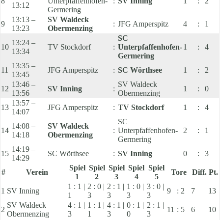
8
Unterpfaffenhofen-
:
SV Inning
1
:
2
13:12
Germering
13:13 –
SV Waldeck
9
:
JFG Amperspitz
4
:
1
13:23
Obermenzing
SC
13:24 –
10
TV Stockdorf
:
Unterpfaffenhofen-
1
:
4
13:34
Germering
13:35 –
11
JFG Amperspitz
:
SC Wörthsee
1
:
2
13:45
13:46 –
SV Waldeck
12
SV Inning
:
1
:
0
13:56
Obermenzing
13:57 –
13
JFG Amperspitz
:
TV Stockdorf
1
:
4
14:07
SC
14:08 –
SV Waldeck
14
:
Unterpfaffenhofen-
2
:
1
14:18
Obermenzing
Germering
14:19 –
15
SC Wörthsee
:
SV Inning
0
:
3
14:29
Spiel
Spiel
Spiel
Spiel
Spiel
#
Verein
Tore
Diff.
Pt.
1
2
3
4
5
1 : 1 |
2 : 0 |
2 : 1 |
1 : 0 |
3 : 0 |
1
SV Inning
9
:
2
7
13
1
3
3
3
3
SV Waldeck
4 : 1 |
1 : 1 |
4 : 1 |
0 : 1 |
2 : 1 |
2
11
:
5
6
10
Obermenzing
3
1
3
0
3