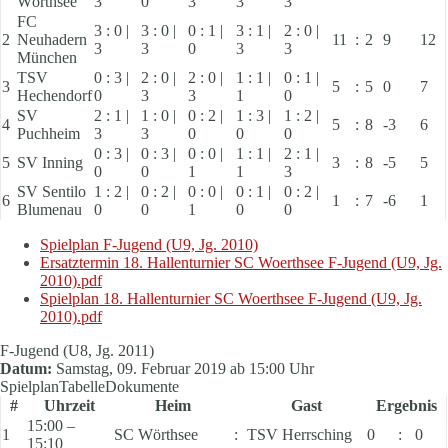
Wörthsee
3
0
3
3
3
FC
3 : 0 |
3 : 0 |
0 : 1 |
3 : 1 |
2 : 0 |
2
Neuhadern
11
:
2
9
12
3
3
0
3
3
München
TSV
0 : 3 |
2 : 0 |
2 : 0 |
1 : 1 |
0 : 1 |
3
5
:
5
0
7
Hechendorf
0
3
3
1
0
SV
2 : 1 |
1 : 0 |
0 : 2 |
1 : 3 |
1 : 2 |
4
5
:
8
-3
6
Puchheim
3
3
0
0
0
0 : 3 |
0 : 3 |
0 : 0 |
1 : 1 |
2 : 1 |
5
SV Inning
3
:
8
-5
5
0
0
1
1
3
SV Sentilo
1 : 2 |
0 : 2 |
0 : 0 |
0 : 1 |
0 : 2 |
6
1
:
7
-6
1
Blumenau
0
0
1
0
0
Spielplan F-Jugend (U9, Jg. 2010)
Ersatztermin 18. Hallenturnier SC Woerthsee F-Jugend (U9, Jg.
2010).pdf
Spielplan 18. Hallenturnier SC Woerthsee F-Jugend (U9, Jg.
2010).pdf
F-Jugend (U8, Jg. 2011)
Datum:
Samstag, 09. Februar 2019 ab 15:00 Uhr
Spielplan
Tabelle
Dokumente
#
Uhrzeit
Heim
Gast
Ergebnis
15:00 –
1
SC Wörthsee
:
TSV Herrsching
0
:
0
15:10