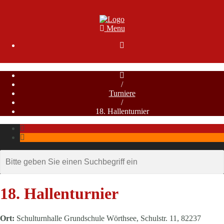
Menu

/
Turniere
/
18. Hallenturnier
18. Hallenturnier
Ort:
Schulturnhalle Grundschule Wörthsee, Schulstr. 11, 82237