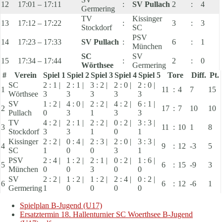
12
17:01 – 17:11
:
SV Pullach
2
:
4
Germering
TV
Kissinger
13
17:12 – 17:22
:
3
:
3
Stockdorf
SC
PSV
14
17:23 – 17:33
SV Pullach
:
6
:
1
München
SC
SV
15
17:34 – 17:44
:
2
:
0
Wörthsee
Germering
#
Verein
Spiel 1
Spiel 2
Spiel 3
Spiel 4
Spiel 5
Tore
Diff.
Pt.
SC
2 : 1 |
2 : 1 |
3 : 2 |
2 : 0 |
2 : 0 |
1
11
:
4
7
15
Wörthsee
3
3
3
3
3
SV
1 : 2 |
4 : 0 |
2 : 2 |
4 : 2 |
6 : 1 |
2
17
:
7
10
10
Pullach
0
3
1
3
3
TV
4 : 2 |
2 : 1 |
2 : 2 |
0 : 2 |
3 : 3 |
3
11
:
10
1
8
Stockdorf
3
3
1
0
1
Kissinger
2 : 2 |
0 : 4 |
2 : 3 |
2 : 0 |
3 : 3 |
4
9
:
12
-3
5
SC
1
0
0
3
1
PSV
2 : 4 |
1 : 2 |
2 : 1 |
0 : 2 |
1 : 6 |
5
6
:
15
-9
3
München
0
0
3
0
0
SV
2 : 2 |
1 : 2 |
1 : 2 |
2 : 4 |
0 : 2 |
6
6
:
12
-6
1
Germering
1
0
0
0
0
Spielplan B-Jugend (U17)
Ersatztermin 18. Hallenturnier SC Woerthsee B-Jugend