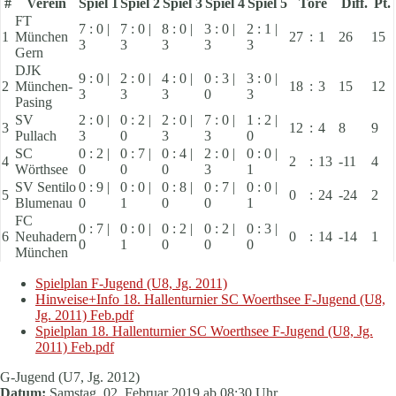
#
Verein
Spiel 1
Spiel 2
Spiel 3
Spiel 4
Spiel 5
Tore
Diff.
Pt.
FT
7 : 0 |
7 : 0 |
8 : 0 |
3 : 0 |
2 : 1 |
1
München
27
:
1
26
15
3
3
3
3
3
Gern
DJK
9 : 0 |
2 : 0 |
4 : 0 |
0 : 3 |
3 : 0 |
2
München-
18
:
3
15
12
3
3
3
0
3
Pasing
SV
2 : 0 |
0 : 2 |
2 : 0 |
7 : 0 |
1 : 2 |
3
12
:
4
8
9
Pullach
3
0
3
3
0
SC
0 : 2 |
0 : 7 |
0 : 4 |
2 : 0 |
0 : 0 |
4
2
:
13
-11
4
Wörthsee
0
0
0
3
1
SV Sentilo
0 : 9 |
0 : 0 |
0 : 8 |
0 : 7 |
0 : 0 |
5
0
:
24
-24
2
Blumenau
0
1
0
0
1
FC
0 : 7 |
0 : 0 |
0 : 2 |
0 : 2 |
0 : 3 |
6
Neuhadern
0
:
14
-14
1
0
1
0
0
0
München
Spielplan F-Jugend (U8, Jg. 2011)
Hinweise+Info 18. Hallenturnier SC Woerthsee F-Jugend (U8,
Jg. 2011) Feb.pdf
Spielplan 18. Hallenturnier SC Woerthsee F-Jugend (U8, Jg.
2011) Feb.pdf
G-Jugend (U7, Jg. 2012)
Datum:
Samstag, 02. Februar 2019 ab 08:30 Uhr