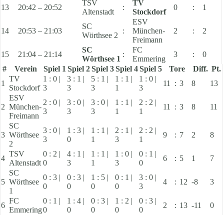
TSV
TV
13
20:42 – 20:52
:
0
:
1
Altenstadt
Stockdorf
ESV
SC
14
20:53 – 21:03
:
München-
2
:
2
Wörthsee 2
Freimann
SC
FC
15
21:04 – 21:14
:
3
:
0
Wörthsee 1
Emmering
#
Verein
Spiel 1
Spiel 2
Spiel 3
Spiel 4
Spiel 5
Tore
Diff.
Pt.
TV
1 : 0 |
3 : 1 |
5 : 1 |
1 : 1 |
1 : 0 |
1
11
:
3
8
13
Stockdorf
3
3
3
1
3
ESV
2 : 0 |
3 : 0 |
3 : 0 |
1 : 1 |
2 : 2 |
2
München-
11
:
3
8
11
3
3
3
1
1
Freimann
SC
3 : 0 |
1 : 3 |
1 : 1 |
2 : 1 |
2 : 2 |
3
Wörthsee
9
:
7
2
8
3
0
1
3
1
2
TSV
0 : 2 |
4 : 1 |
1 : 1 |
1 : 0 |
0 : 1 |
4
6
:
5
1
7
Altenstadt
0
3
1
3
0
SC
0 : 3 |
0 : 3 |
1 : 5 |
0 : 1 |
3 : 0 |
5
Wörthsee
4
:
12
-8
3
0
0
0
0
3
1
FC
0 : 1 |
1 : 4 |
0 : 3 |
1 : 2 |
0 : 3 |
6
2
:
13
-11
0
Emmering
0
0
0
0
0