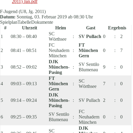
2011) Jan.pdf
F-Jugend (U8, Jg. 2011)
Datum:
Sonntag, 03. Februar 2019 ab 08:30 Uhr
Spielplan
Tabelle
Dokumente
#
Uhrzeit
Heim
Gast
Ergebnis
SC
1
08:30 – 08:40
:
SV Pullach
0
:
2
Wörthsee
FC
FT
2
08:41 – 08:51
Neuhadern
:
München
0
:
7
München
Gern
DJK
SV Sentilo
3
08:52 – 09:02
München-
:
9
:
0
Blumenau
Pasing
FT
SC
4
09:03 – 09:13
München
:
7
:
0
Wörthsee
Gern
DJK
5
09:14 – 09:24
München-
:
SV Pullach
2
:
0
Pasing
FC
SV Sentilo
6
09:25 – 09:35
:
Neuhadern
0
:
0
Blumenau
München
DJK
SC