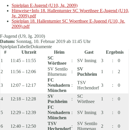
Spielplan E-Jugend (U10, Jg. 2009)
Hinweise+Info 18. Hallenturnier SC Woerthsee E-Jugend (U10,
Jg. 2009).pdf
Spielplan 18. Hallenturnier SC Woerthsee E-Jugend (U10, Jg.
2009).pdf
F-Jugend (U9, Jg. 2010)
Datum:
Sonntag, 10. Februar 2019 ab 11:45 Uhr
Spielplan
Tabelle
Dokumente
#
Uhrzeit
Heim
Gast
Ergebnis
SC
1
11:45 – 11:55
:
SV Inning
3
:
0
Wörthsee
SV Sentilo
SV
2
11:56 – 12:06
:
1
:
2
Blumenau
Puchheim
FC
TSV
3
12:07 – 12:17
Neuhadern
:
3
:
0
Hechendorf
München
SV
SC
4
12:18 – 12:28
:
1
:
0
Puchheim
Wörthsee
FC
5
12:29 – 12:39
Neuhadern
:
SV Inning
3
:
0
München
TSV
SV Sentilo
6
12:40 – 12:50
:
2
:
0
Hechendorf
Blumenau