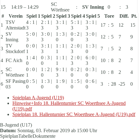
SC
15
14:19 – 14:29
:
SV Inning
0
:
3
Wörthsee
#
Verein
Spiel 1
Spiel 2
Spiel 3
Spiel 4
Spiel 5
Tore
Diff.
Pt.
TSV
4 : 1 |
2 : 1 |
3 : 1 |
5 : 1 |
3 : 1 |
1
17
:
5
12
15
Altenstadt
3
3
3
3
3
SV
5 : 0 |
3 : 0 |
1 : 3 |
0 : 2 |
3 : 0 |
2
12
:
5
7
9
Inning
3
3
0
0
3
TV
0 : 0 |
3 : 1 |
1 : 1 |
2 : 0 |
1 : 3 |
3
7
:
5
2
8
Stockdorf
1
3
1
3
0
1 : 4 |
0 : 3 |
1 : 1 |
2 : 0 |
6 : 0 |
4
FC Aich
10
:
8
2
7
0
0
1
3
3
SC
0 : 0 |
1 : 2 |
9 : 1 |
0 : 2 |
0 : 3 |
5
10
:
8
2
4
Wörthsee
1
0
3
0
0
SF Pasing
0 : 5 |
1 : 3 |
1 : 9 |
1 : 5 |
0 : 6 |
6
3
:
28
-25
0
03
0
0
0
0
0
Spielplan A-Jugend (U19)
Hinweise+Info 18. Hallenturnier SC Woerthsee A-Jugend
(U19).pdf
Spielplan 18. Hallenturnier SC Woerthsee A-Jugend (U19).pdf
B-Jugend (U17)
Datum:
Sonntag, 03. Februar 2019 ab 15:00 Uhr
Spielplan
Tabelle
Dokumente