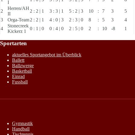
I
Herren/AH
2
2 : 2 | 1
3 : 3 | 1
5 : 2 | 3
10
:
7
3
5
II
3
Orga-Team
2 : 2 | 1
4 : 0 | 3
2 : 3 | 0
8
:
5
3
4
Stonecreek
4
0 : 1 | 0
0 : 4 | 0
2 : 5 | 0
2
:
10
-8
1
Kickerz 1
Sportarten
aktuelles Sportangebot im Überblick
Ballett
Ballzwerge
Basketball
Einrad
Fussball
Gymnastik
Handball
Tischtennis