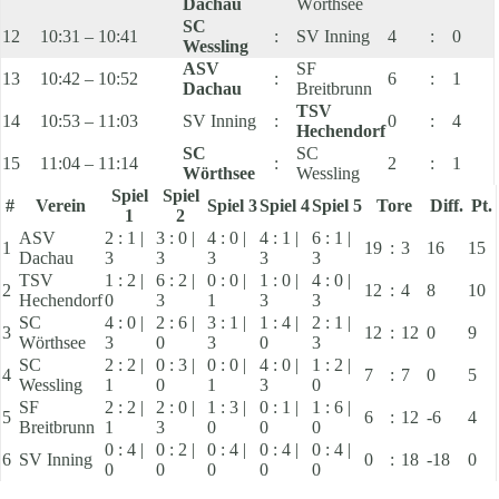
Dachau
Wörthsee
SC
12
10:31 – 10:41
:
SV Inning
4
:
0
Wessling
ASV
SF
13
10:42 – 10:52
:
6
:
1
Dachau
Breitbrunn
TSV
14
10:53 – 11:03
SV Inning
:
0
:
4
Hechendorf
SC
SC
15
11:04 – 11:14
:
2
:
1
Wörthsee
Wessling
Spiel
Spiel
#
Verein
Spiel 3
Spiel 4
Spiel 5
Tore
Diff.
Pt.
1
2
ASV
2 : 1 |
3 : 0 |
4 : 0 |
4 : 1 |
6 : 1 |
1
19
:
3
16
15
Dachau
3
3
3
3
3
TSV
1 : 2 |
6 : 2 |
0 : 0 |
1 : 0 |
4 : 0 |
2
12
:
4
8
10
Hechendorf
0
3
1
3
3
SC
4 : 0 |
2 : 6 |
3 : 1 |
1 : 4 |
2 : 1 |
3
12
:
12
0
9
Wörthsee
3
0
3
0
3
SC
2 : 2 |
0 : 3 |
0 : 0 |
4 : 0 |
1 : 2 |
4
7
:
7
0
5
Wessling
1
0
1
3
0
SF
2 : 2 |
2 : 0 |
1 : 3 |
0 : 1 |
1 : 6 |
5
6
:
12
-6
4
Breitbrunn
1
3
0
0
0
0 : 4 |
0 : 2 |
0 : 4 |
0 : 4 |
0 : 4 |
6
SV Inning
0
:
18
-18
0
0
0
0
0
0