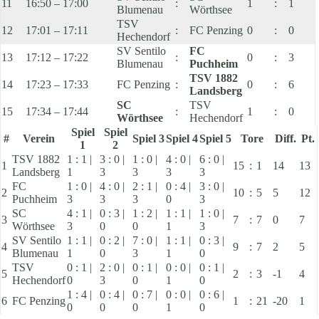
11
16:50 – 17:00
:
1
:
1
Blumenau
Wörthsee
TSV
12
17:01 – 17:11
:
FC Penzing
0
:
0
Hechendorf
SV Sentilo
FC
13
17:12 – 17:22
:
0
:
3
Blumenau
Puchheim
TSV 1882
14
17:23 – 17:33
FC Penzing
:
0
:
6
Landsberg
SC
TSV
15
17:34 – 17:44
:
1
:
0
Wörthsee
Hechendorf
Spiel
Spiel
#
Verein
Spiel 3
Spiel 4
Spiel 5
Tore
Diff.
Pt.
1
2
TSV 1882
1 : 1 |
3 : 0 |
1 : 0 |
4 : 0 |
6 : 0 |
1
15
:
1
14
13
Landsberg
1
3
3
3
3
FC
1 : 0 |
4 : 0 |
2 : 1 |
0 : 4 |
3 : 0 |
2
10
:
5
5
12
Puchheim
3
3
3
0
3
SC
4 : 1 |
0 : 3 |
1 : 2 |
1 : 1 |
1 : 0 |
3
7
:
7
0
7
Wörthsee
3
0
0
1
3
SV Sentilo
1 : 1 |
0 : 2 |
7 : 0 |
1 : 1 |
0 : 3 |
4
9
:
7
2
5
Blumenau
1
0
3
1
0
TSV
0 : 1 |
2 : 0 |
0 : 1 |
0 : 0 |
0 : 1 |
5
2
:
3
-1
4
Hechendorf
0
3
0
1
0
1 : 4 |
0 : 4 |
0 : 7 |
0 : 0 |
0 : 6 |
6
FC Penzing
1
:
21
-20
1
0
0
0
1
0