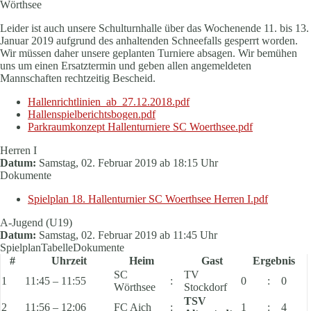
Wörthsee
Leider ist auch unsere Schulturnhalle über das Wochenende 11. bis 13.
Januar 2019 aufgrund des anhaltenden Schneefalls gesperrt worden.
Wir müssen daher unsere geplanten Turniere absagen. Wir bemühen
uns um einen Ersatztermin und geben allen angemeldeten
Mannschaften rechtzeitig Bescheid.
Hallenrichtlinien_ab_27.12.2018.pdf
Hallenspielberichtsbogen.pdf
Parkraumkonzept Hallenturniere SC Woerthsee.pdf
Herren I
Datum:
Samstag, 02. Februar 2019 ab 18:15 Uhr
Dokumente
Spielplan 18. Hallenturnier SC Woerthsee Herren I.pdf
A-Jugend (U19)
Datum:
Samstag, 02. Februar 2019 ab 11:45 Uhr
Spielplan
Tabelle
Dokumente
#
Uhrzeit
Heim
Gast
Ergebnis
SC
TV
1
11:45 – 11:55
:
0
:
0
Wörthsee
Stockdorf
TSV
2
11:56 – 12:06
FC Aich
:
1
:
4