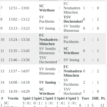
FC
SC
7
12:51 – 13:01
:
Neuhadern
1
:
0
Wörthsee
München
SV
TSV
8
13:02 – 13:12
:
0
:
2
Puchheim
Hechendorf
SV Sentilo
9
13:13 – 13:23
SV Inning
:
0
:
0
Blumenau
FC
SV
10
13:24 – 13:34
Neuhadern
:
3
:
1
Puchheim
München
SV Sentilo
SC
11
13:35 – 13:45
:
0
:
1
Blumenau
Wörthsee
TSV
12
13:46 – 13:56
:
SV Inning
1
:
1
Hechendorf
FC
SV Sentilo
13
13:57 – 14:07
:
Neuhadern
0
:
2
Blumenau
München
SV
14
14:08 – 14:18
SV Inning
:
2
:
1
Puchheim
SC
TSV
15
14:19 – 14:29
:
1
:
0
Wörthsee
Hechendorf
#
Verein
Spiel 1
Spiel 2
Spiel 3
Spiel 4
Spiel 5
Tore
Diff.
Pt.
SC
3 : 0 |
0 : 1 |
1 : 0 |
1 : 0 |
1 : 0 |
1
6
:
1
5
12