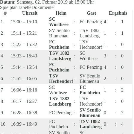
Datum:
Samstag, 02. Februar 2019 ab 15:00 Uhr
Spielplan
Tabelle
Dokumente
#
Uhrzeit
Heim
Gast
Ergebnis
SC
1
15:00 – 15:10
:
FC Penzing
4
:
1
Wörthsee
SV Sentilo
TSV 1882
2
15:11 – 15:21
:
1
:
1
Blumenau
Landsberg
FC
TSV
3
15:22 – 15:32
:
1
:
0
Puchheim
Hechendorf
TSV 1882
SC
4
15:33 – 15:43
:
3
:
0
Landsberg
Wörthsee
FC
5
15:44 – 15:54
:
FC Penzing
4
:
0
Puchheim
TSV
SV Sentilo
6
15:55 – 16:05
:
2
:
0
Hechendorf
Blumenau
SC
FC
7
16:06 – 16:16
:
1
:
2
Wörthsee
Puchheim
TSV 1882
TSV
8
16:17 – 16:27
:
1
:
0
Landsberg
Hechendorf
SV Sentilo
9
16:28 – 16:38
FC Penzing
:
0
:
7
Blumenau
FC
TSV 1882
10
16:39 – 16:49
:
0
:
4
Puchheim
Landsberg
SV Sentilo
SC