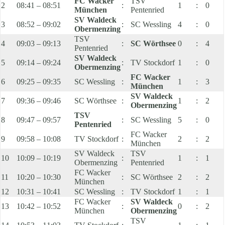
FC Wacker
TSV
2
08:41 – 08:51
:
1
:
0
München
Pentenried
SV Waldeck
3
08:52 – 09:02
:
SC Wessling
4
:
0
Obermenzing
TSV
4
09:03 – 09:13
:
SC Wörthsee
0
:
4
Pentenried
SV Waldeck
5
09:14 – 09:24
:
TV Stockdorf
1
:
0
Obermenzing
FC Wacker
6
09:25 – 09:35
SC Wessling
:
1
:
3
München
SV Waldeck
7
09:36 – 09:46
SC Wörthsee
:
1
:
2
Obermenzing
TSV
8
09:47 – 09:57
:
SC Wessling
5
:
0
Pentenried
FC Wacker
9
09:58 – 10:08
TV Stockdorf
:
2
:
2
München
SV Waldeck
TSV
10
10:09 – 10:19
:
1
:
1
Obermenzing
Pentenried
FC Wacker
11
10:20 – 10:30
:
SC Wörthsee
2
:
2
München
12
10:31 – 10:41
SC Wessling
:
TV Stockdorf
1
:
1
FC Wacker
SV Waldeck
13
10:42 – 10:52
:
0
:
2
München
Obermenzing
TSV