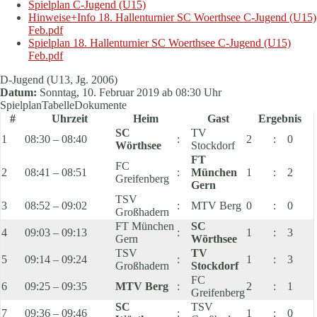
Spielplan C-Jugend (U15)
Hinweise+Info 18. Hallenturnier SC Woerthsee C-Jugend (U15)
Feb.pdf
Spielplan 18. Hallenturnier SC Woerthsee C-Jugend (U15)
Feb.pdf
D-Jugend (U13, Jg. 2006)
Datum:
Sonntag, 10. Februar 2019 ab 08:30 Uhr
Spielplan
Tabelle
Dokumente
#
Uhrzeit
Heim
Gast
Ergebnis
SC
TV
1
08:30 – 08:40
:
2
:
0
Wörthsee
Stockdorf
FT
FC
2
08:41 – 08:51
:
München
1
:
2
Greifenberg
Gern
TSV
3
08:52 – 09:02
:
MTV Berg
0
:
0
Großhadern
FT München
SC
4
09:03 – 09:13
:
1
:
3
Gern
Wörthsee
TSV
TV
5
09:14 – 09:24
:
1
:
3
Großhadern
Stockdorf
FC
6
09:25 – 09:35
MTV Berg
:
2
:
1
Greifenberg
SC
TSV
7
09:36 – 09:46
:
1
:
0