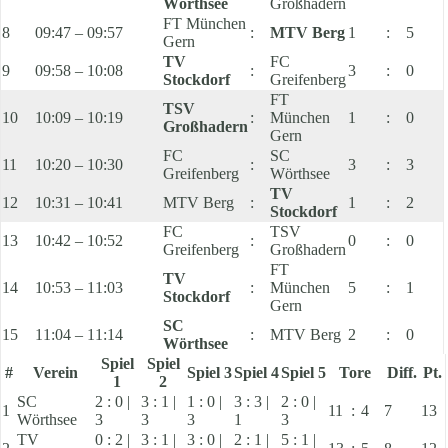
Wörthsee
Großhadern
FT München
8
09:47 – 09:57
:
MTV Berg
1
:
5
Gern
TV
FC
9
09:58 – 10:08
:
3
:
0
Stockdorf
Greifenberg
FT
TSV
10
10:09 – 10:19
:
München
1
:
0
Großhadern
Gern
FC
SC
11
10:20 – 10:30
:
3
:
3
Greifenberg
Wörthsee
TV
12
10:31 – 10:41
MTV Berg
:
1
:
2
Stockdorf
FC
TSV
13
10:42 – 10:52
:
0
:
0
Greifenberg
Großhadern
FT
TV
14
10:53 – 11:03
:
München
5
:
1
Stockdorf
Gern
SC
15
11:04 – 11:14
:
MTV Berg
2
:
0
Wörthsee
Spiel
Spiel
#
Verein
Spiel 3
Spiel 4
Spiel 5
Tore
Diff.
Pt.
1
2
SC
2 : 0 |
3 : 1 |
1 : 0 |
3 : 3 |
2 : 0 |
1
11
:
4
7
13
Wörthsee
3
3
3
1
3
TV
0 : 2 |
3 : 1 |
3 : 0 |
2 : 1 |
5 : 1 |