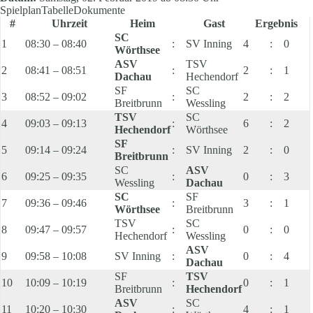
Spielplan
Tabelle
Dokumente
#
Uhrzeit
Heim
Gast
Ergebnis
SC
1
08:30 – 08:40
:
SV Inning
4
:
0
Wörthsee
ASV
TSV
2
08:41 – 08:51
:
2
:
1
Dachau
Hechendorf
SF
SC
3
08:52 – 09:02
:
2
:
2
Breitbrunn
Wessling
TSV
SC
4
09:03 – 09:13
:
6
:
2
Hechendorf
Wörthsee
SF
5
09:14 – 09:24
:
SV Inning
2
:
0
Breitbrunn
SC
ASV
6
09:25 – 09:35
:
0
:
3
Wessling
Dachau
SC
SF
7
09:36 – 09:46
:
3
:
1
Wörthsee
Breitbrunn
TSV
SC
8
09:47 – 09:57
:
0
:
0
Hechendorf
Wessling
ASV
9
09:58 – 10:08
SV Inning
:
0
:
4
Dachau
SF
TSV
10
10:09 – 10:19
:
0
:
1
Breitbrunn
Hechendorf
ASV
SC
11
10:20 – 10:30
:
4
:
1