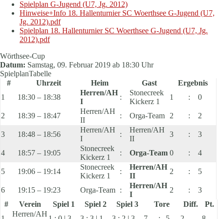
Spielplan G-Jugend (U7, Jg. 2012)
Hinweise+Info 18. Hallenturnier SC Woerthsee G-Jugend (U7,
Jg. 2012).pdf
Spielplan 18. Hallenturnier SC Woerthsee G-Jugend (U7, Jg.
2012).pdf
Wörthsee-Cup
Datum:
Samstag, 09. Februar 2019 ab 18:30 Uhr
Spielplan
Tabelle
#
Uhrzeit
Heim
Gast
Ergebnis
Herren/AH
Stonecreek
1
18:30 – 18:38
:
1
:
0
I
Kickerz 1
Herren/AH
2
18:39 – 18:47
:
Orga-Team
2
:
2
II
Herren/AH
Herren/AH
3
18:48 – 18:56
:
3
:
3
I
II
Stonecreek
4
18:57 – 19:05
:
Orga-Team
0
:
4
Kickerz 1
Stonecreek
Herren/AH
5
19:06 – 19:14
:
2
:
5
Kickerz 1
II
Herren/AH
6
19:15 – 19:23
Orga-Team
:
2
:
3
I
#
Verein
Spiel 1
Spiel 2
Spiel 3
Tore
Diff.
Pt.
Herren/AH
1
1 : 0 | 3
3 : 3 | 1
3 : 2 | 3
7
:
5
2
8