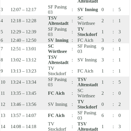
Altenstadt
SF Pasing
3
12:07 – 12:17
:
SV Inning
0
:
5
03
TSV
SC
4
12:18 – 12:28
:
2
:
1
Altenstadt
Wörthsee
SF Pasing
TV
5
12:29 – 12:39
:
1
:
3
03
Stockdorf
6
12:40 – 12:50
SV Inning
:
FC Aich
3
:
0
SC
SF Pasing
7
12:51 – 13:01
:
9
:
1
Wörthsee
03
TSV
8
13:02 – 13:12
:
SV Inning
3
:
1
Altenstadt
TV
9
13:13 – 13:23
:
FC Aich
1
:
1
Stockdorf
SF Pasing
TSV
10
13:24 – 13:34
:
1
:
5
03
Altenstadt
SC
11
13:35 – 13:45
FC Aich
:
2
:
0
Wörthsee
TV
12
13:46 – 13:56
SV Inning
:
0
:
2
Stockdorf
SF Pasing
13
13:57 – 14:07
FC Aich
:
6
:
0
03
TV
TSV
14
14:08 – 14:18
:
1
:
3
Stockdorf
Altenstadt