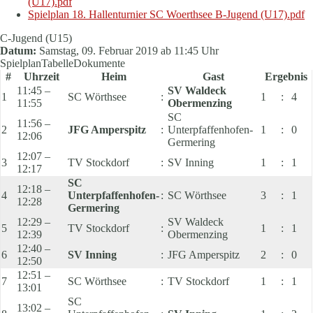
(U17).pdf
Spielplan 18. Hallenturnier SC Woerthsee B-Jugend (U17).pdf
C-Jugend (U15)
Datum:
Samstag, 09. Februar 2019 ab 11:45 Uhr
Spielplan
Tabelle
Dokumente
#
Uhrzeit
Heim
Gast
Ergebnis
11:45 –
SV Waldeck
1
SC Wörthsee
:
1
:
4
11:55
Obermenzing
SC
11:56 –
2
JFG Amperspitz
:
Unterpfaffenhofen-
1
:
0
12:06
Germering
12:07 –
3
TV Stockdorf
:
SV Inning
1
:
1
12:17
SC
12:18 –
4
Unterpfaffenhofen-
:
SC Wörthsee
3
:
1
12:28
Germering
12:29 –
SV Waldeck
5
TV Stockdorf
:
1
:
1
12:39
Obermenzing
12:40 –
6
SV Inning
:
JFG Amperspitz
2
:
0
12:50
12:51 –
7
SC Wörthsee
:
TV Stockdorf
1
:
1
13:01
SC
13:02 –