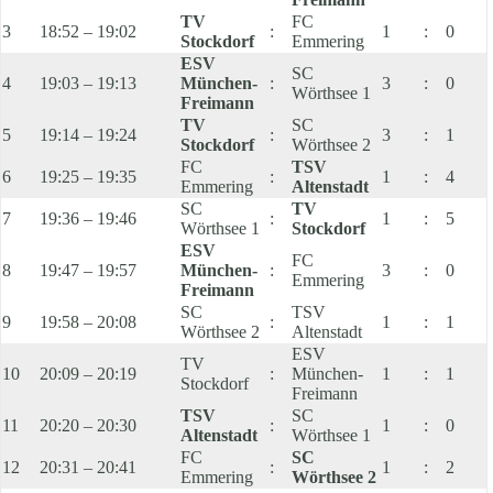
TV
FC
3
18:52 – 19:02
:
1
:
0
Stockdorf
Emmering
ESV
SC
4
19:03 – 19:13
München-
:
3
:
0
Wörthsee 1
Freimann
TV
SC
5
19:14 – 19:24
:
3
:
1
Stockdorf
Wörthsee 2
FC
TSV
6
19:25 – 19:35
:
1
:
4
Emmering
Altenstadt
SC
TV
7
19:36 – 19:46
:
1
:
5
Wörthsee 1
Stockdorf
ESV
FC
8
19:47 – 19:57
München-
:
3
:
0
Emmering
Freimann
SC
TSV
9
19:58 – 20:08
:
1
:
1
Wörthsee 2
Altenstadt
ESV
TV
10
20:09 – 20:19
:
München-
1
:
1
Stockdorf
Freimann
TSV
SC
11
20:20 – 20:30
:
1
:
0
Altenstadt
Wörthsee 1
FC
SC
12
20:31 – 20:41
:
1
:
2
Emmering
Wörthsee 2