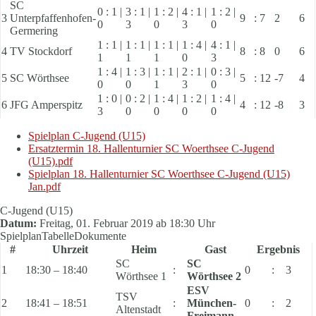
SC
0 : 1 |
3 : 1 |
1 : 2 |
4 : 1 |
1 : 2 |
3
Unterpfaffenhofen-
9
:
7
2
6
0
3
0
3
0
Germering
1 : 1 |
1 : 1 |
1 : 1 |
1 : 4 |
4 : 1 |
4
TV Stockdorf
8
:
8
0
6
1
1
1
0
3
1 : 4 |
1 : 3 |
1 : 1 |
2 : 1 |
0 : 3 |
5
SC Wörthsee
5
:
12
-7
4
0
0
1
3
0
1 : 0 |
0 : 2 |
1 : 4 |
1 : 2 |
1 : 4 |
6
JFG Amperspitz
4
:
12
-8
3
3
0
0
0
0
Spielplan C-Jugend (U15)
Ersatztermin 18. Hallenturnier SC Woerthsee C-Jugend
(U15).pdf
Spielplan 18. Hallenturnier SC Woerthsee C-Jugend (U15)
Jan.pdf
C-Jugend (U15)
Datum:
Freitag, 01. Februar 2019 ab 18:30 Uhr
Spielplan
Tabelle
Dokumente
#
Uhrzeit
Heim
Gast
Ergebnis
SC
SC
1
18:30 – 18:40
:
0
:
3
Wörthsee 1
Wörthsee 2
ESV
TSV
2
18:41 – 18:51
:
München-
0
:
2
Altenstadt
Freimann