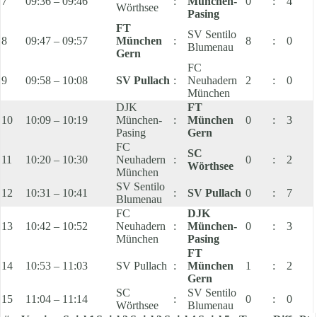
7
09:36 – 09:46
:
München-
0
:
4
Wörthsee
Pasing
FT
SV Sentilo
8
09:47 – 09:57
München
:
8
:
0
Blumenau
Gern
FC
9
09:58 – 10:08
SV Pullach
:
Neuhadern
2
:
0
München
DJK
FT
10
10:09 – 10:19
München-
:
München
0
:
3
Pasing
Gern
FC
SC
11
10:20 – 10:30
Neuhadern
:
0
:
2
Wörthsee
München
SV Sentilo
12
10:31 – 10:41
:
SV Pullach
0
:
7
Blumenau
FC
DJK
13
10:42 – 10:52
Neuhadern
:
München-
0
:
3
München
Pasing
FT
14
10:53 – 11:03
SV Pullach
:
München
1
:
2
Gern
SC
SV Sentilo
15
11:04 – 11:14
:
0
:
0
Wörthsee
Blumenau