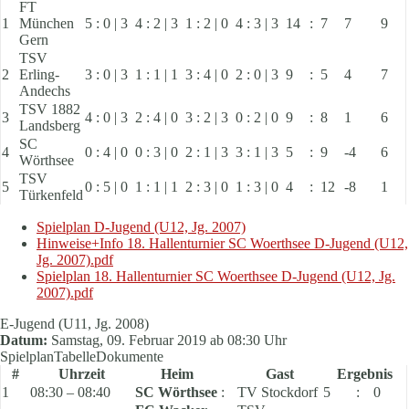
FT
1
München
5 : 0 | 3
4 : 2 | 3
1 : 2 | 0
4 : 3 | 3
14
:
7
7
9
Gern
TSV
2
Erling-
3 : 0 | 3
1 : 1 | 1
3 : 4 | 0
2 : 0 | 3
9
:
5
4
7
Andechs
TSV 1882
3
4 : 0 | 3
2 : 4 | 0
3 : 2 | 3
0 : 2 | 0
9
:
8
1
6
Landsberg
SC
4
0 : 4 | 0
0 : 3 | 0
2 : 1 | 3
3 : 1 | 3
5
:
9
-4
6
Wörthsee
TSV
5
0 : 5 | 0
1 : 1 | 1
2 : 3 | 0
1 : 3 | 0
4
:
12
-8
1
Türkenfeld
Spielplan D-Jugend (U12, Jg. 2007)
Hinweise+Info 18. Hallenturnier SC Woerthsee D-Jugend (U12,
Jg. 2007).pdf
Spielplan 18. Hallenturnier SC Woerthsee D-Jugend (U12, Jg.
2007).pdf
E-Jugend (U11, Jg. 2008)
Datum:
Samstag, 09. Februar 2019 ab 08:30 Uhr
Spielplan
Tabelle
Dokumente
#
Uhrzeit
Heim
Gast
Ergebnis
1
08:30 – 08:40
SC Wörthsee
:
TV Stockdorf
5
:
0