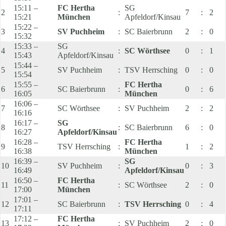
15:11 –
FC Hertha
SG
2
:
7
:
2
15:21
München
Apfeldorf/Kinsau
15:22 –
3
SV Puchheim
:
SC Baierbrunn
2
:
0
15:32
15:33 –
SG
4
:
SC Wörthsee
0
:
1
15:43
Apfeldorf/Kinsau
15:44 –
5
SV Puchheim
:
TSV Herrsching
0
:
0
15:54
15:55 –
FC Hertha
6
SC Baierbrunn
:
0
:
6
16:05
München
16:06 –
7
SC Wörthsee
:
SV Puchheim
2
:
2
16:16
16:17 –
SG
8
:
SC Baierbrunn
6
:
0
16:27
Apfeldorf/Kinsau
16:28 –
FC Hertha
9
TSV Herrsching
:
1
:
2
16:38
München
16:39 –
SG
10
SV Puchheim
:
0
:
3
16:49
Apfeldorf/Kinsau
16:50 –
FC Hertha
11
:
SC Wörthsee
2
:
0
17:00
München
17:01 –
12
SC Baierbrunn
:
TSV Herrsching
0
:
4
17:11
17:12 –
FC Hertha
13
:
SV Puchheim
2
:
0