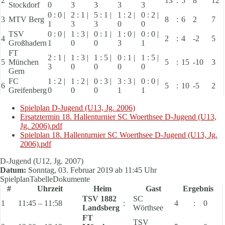
2
13
:
5
8
12
Stockdorf
0
3
3
3
3
0 : 0 |
2 : 1 |
5 : 1 |
1 : 2 |
0 : 2 |
3
MTV Berg
8
:
6
2
7
1
3
3
0
0
TSV
0 : 0 |
1 : 3 |
0 : 1 |
1 : 0 |
0 : 0 |
4
2
:
4
-2
5
Großhadern
1
0
0
3
1
FT
2 : 1 |
1 : 3 |
1 : 5 |
0 : 1 |
1 : 5 |
5
München
5
:
15
-10
3
3
0
0
0
0
Gern
FC
1 : 2 |
1 : 2 |
0 : 3 |
3 : 3 |
0 : 0 |
6
5
:
10
-5
2
Greifenberg
0
0
0
1
1
Spielplan D-Jugend (U13, Jg. 2006)
Ersatztermin 18. Hallenturnier SC Woerthsee D-Jugend (U13,
Jg. 2006).pdf
Spielplan 18. Hallenturnier SC Woerthsee D-Jugend (U13, Jg.
2006).pdf
D-Jugend (U12, Jg. 2007)
Datum:
Sonntag, 03. Februar 2019 ab 11:45 Uhr
Spielplan
Tabelle
Dokumente
#
Uhrzeit
Heim
Gast
Ergebnis
TSV 1882
SC
1
11:45 – 11:58
:
4
:
0
Landsberg
Wörthsee
FT
TSV