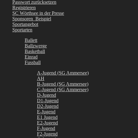
Passwort zurücksetzen
Registrieren
SC Wörthsee in der Presse
Sponsoren_Beispiel
Sportangebot
Sportarten
Ballett
Ballzwerge
Basketball
Einrad
Fussball
A-Jugend (SG Ammersee)
AH
B-Jugend (SG Ammersee)
C-Jugend (SG Ammersee)
D-Jugend
D1-Jugend
D2-Jugend
E-Jugend
E1 Jugend
E2-Jugend
F-Jugend
F2-Jugend