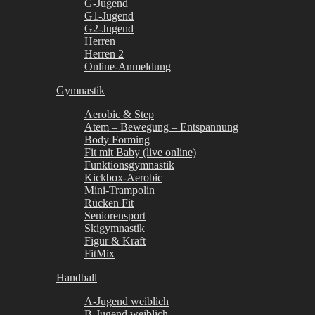
G-Jugend
G1-Jugend
G2-Jugend
Herren
Herren 2
Online-Anmeldung
Gymnastik
Aerobic & Step
Atem – Bewegung – Entspannung
Body Forming
Fit mit Baby (live online)
Funktionsgymnastik
Kickbox-Aerobic
Mini-Trampolin
Rücken Fit
Seniorensport
Skigymnastik
Figur & Kraft
FitMix
Handball
A-Jugend weiblich
B-Jugend weiblich