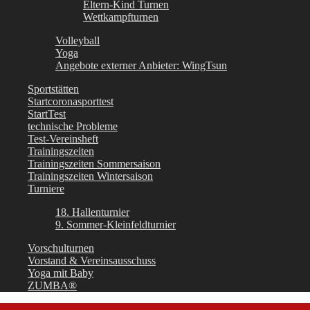
Eltern-Kind Turnen
Wettkampfturnen
Volleyball
Yoga
Angebote externer Anbieter: WingTsun
Sportstätten
Startcoronasporttest
StartTest
technische Probleme
Test-Vereinsheft
Trainingszeiten
Trainingszeiten Sommersaison
Trainingszeiten Wintersaison
Turniere
18. Hallenturnier
9. Sommer-Kleinfeldturnier
Vorschulturnen
Vorstand & Vereinsausschuss
Yoga mit Baby
ZUMBA®