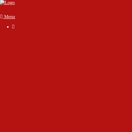
Menu

Der Verein
Geschäftsstelle
Anmelden
Mitglied werden
Die Satzung
Downloads
FAQ
Vorstand & Vereinsausschuss
Ansprechpartner
Sportstätten
70 Jahre SC Wörthsee
Chronik des Sport-Club Wörthsee e.V.
Interview mit Rudolf Gutjahr
Interview mit unserem Ehrenmitglied Dirk Marsen