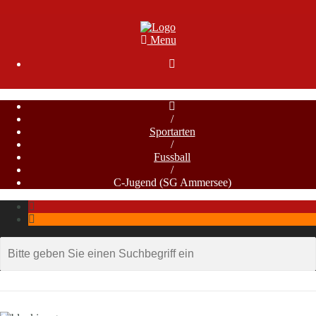
Menu

/
Sportarten
/
Fussball
/
C-Jugend (SG Ammersee)