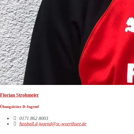
Florian Strohmeier
Übungsleiter D-Jugend
0171 862 8003
fussball.d-jugend@sc-woerthsee.de