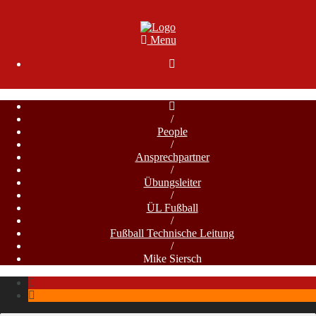
Menu

/
People
/
Ansprechpartner
/
Übungsleiter
/
ÜL Fußball
/
Fußball Technische Leitung
/
Mike Siersch