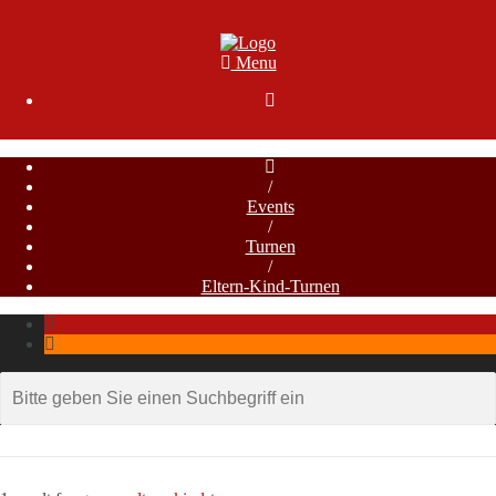
Menu

/
Events
/
Turnen
/
Eltern-Kind-Turnen