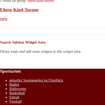
1 result for
group:
eltern-kind-turnen
Eltern-Kind-Turnen
mehr
Search Sidebar Widget Area
Please login and add some widgets to this widget area.
Sportarten
aktuelles Sportangebot im Überblick
Ballett
Ballzwerge
Basketball
Einrad
Fussball