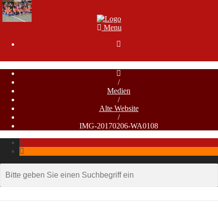
Menu

/
Medien
/
Alte Website
/
IMG-20170206-WA0108