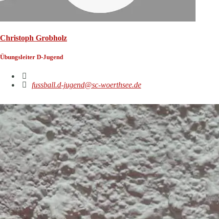
Christoph Grobholz
Übungsleiter D-Jugend
fussball.d-jugend@sc-woerthsee.de