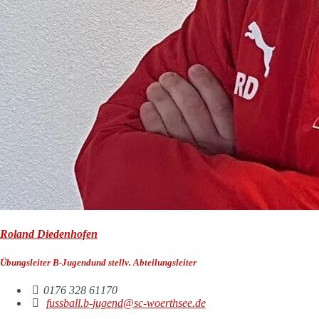
Roland Diedenhofen
Übungsleiter B-Jugendund stellv. Abteilungsleiter
0176 328 61170
fussball.b-jugend@sc-woerthsee.de