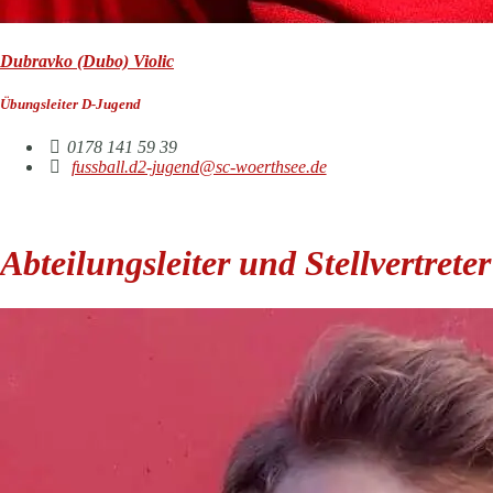
Dubravko (Dubo) Violic
Übungsleiter D-Jugend
0178 141 59 39
fussball.d2-jugend@sc-woerthsee.de
Abteilungsleiter und Stellvertreter