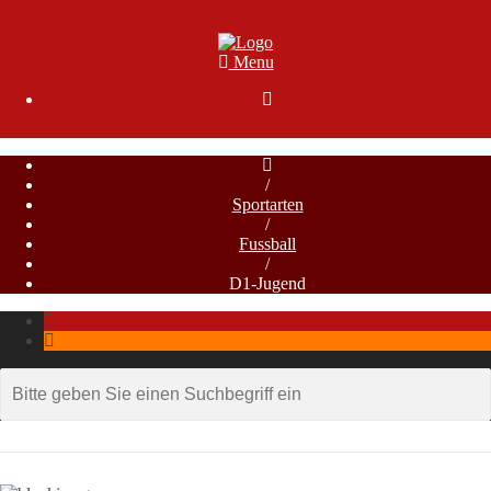
Menu

/
Sportarten
/
Fussball
/
D1-Jugend