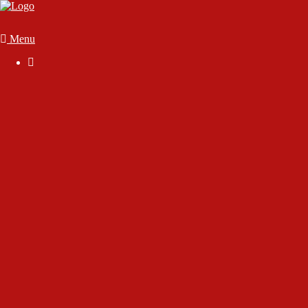
Menu

Der Verein
Geschäftsstelle
Anmelden
Mitglied werden
Die Satzung
Downloads
FAQ
Vorstand & Vereinsausschuss
Ansprechpartner
Sportstätten
70 Jahre SC Wörthsee
Chronik des Sport-Club Wörthsee e.V.
Interview mit Rudolf Gutjahr
Interview mit unserem Ehrenmitglied Dirk Marsen