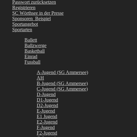
Passwort zurücksetzen
Registrieren
SC Wörthsee in der Presse
Sponsoren_Beispiel
Sportangebot
Sportarten
Ballett
Ballzwerge
Basketball
Einrad
Fussball
A-Jugend (SG Ammersee)
AH
B-Jugend (SG Ammersee)
C-Jugend (SG Ammersee)
D-Jugend
D1-Jugend
D2-Jugend
E-Jugend
E1 Jugend
E2-Jugend
F-Jugend
F2-Jugend