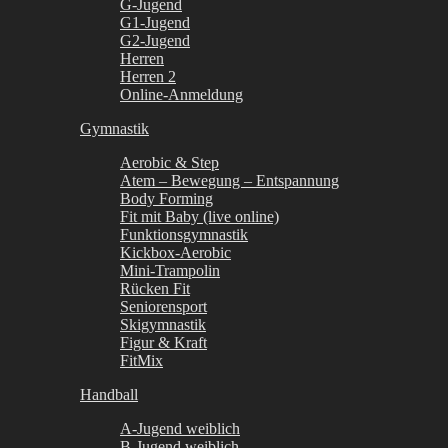
G-Jugend
G1-Jugend
G2-Jugend
Herren
Herren 2
Online-Anmeldung
Gymnastik
Aerobic & Step
Atem – Bewegung – Entspannung
Body Forming
Fit mit Baby (live online)
Funktionsgymnastik
Kickbox-Aerobic
Mini-Trampolin
Rücken Fit
Seniorensport
Skigymnastik
Figur & Kraft
FitMix
Handball
A-Jugend weiblich
B-Jugend weiblich