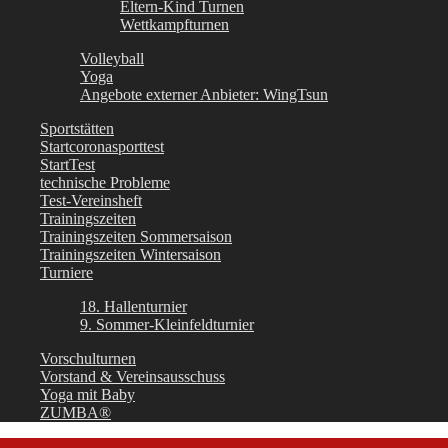
Eltern-Kind Turnen
Wettkampfturnen
Volleyball
Yoga
Angebote externer Anbieter: WingTsun
Sportstätten
Startcoronasporttest
StartTest
technische Probleme
Test-Vereinsheft
Trainingszeiten
Trainingszeiten Sommersaison
Trainingszeiten Wintersaison
Turniere
18. Hallenturnier
9. Sommer-Kleinfeldturnier
Vorschulturnen
Vorstand & Vereinsausschuss
Yoga mit Baby
ZUMBA®