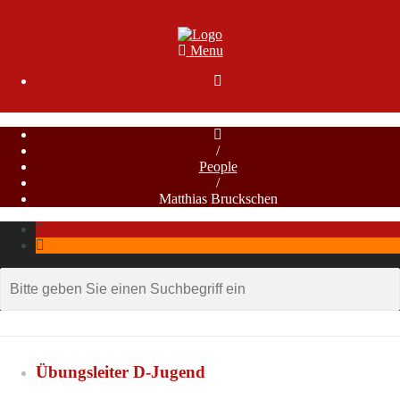
Menu

/
People
/
Matthias Bruckschen
Übungsleiter D-Jugend