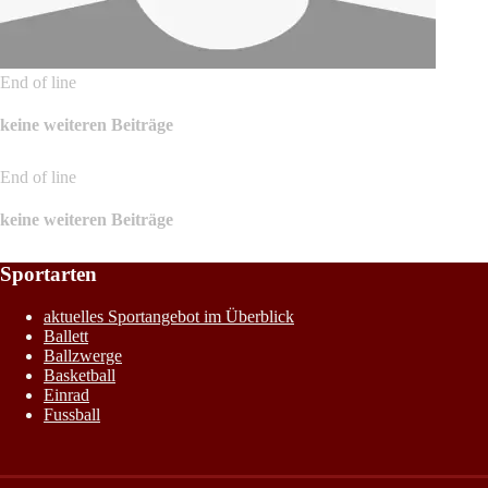
End of line
keine weiteren Beiträge
End of line
keine weiteren Beiträge
Sportarten
aktuelles Sportangebot im Überblick
Ballett
Ballzwerge
Basketball
Einrad
Fussball