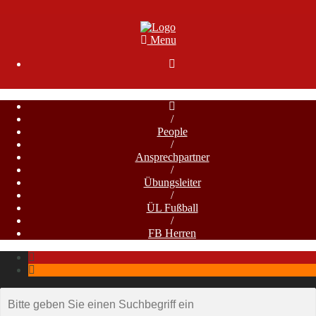
Menu

/
People
/
Ansprechpartner
/
Übungsleiter
/
ÜL Fußball
/
FB Herren