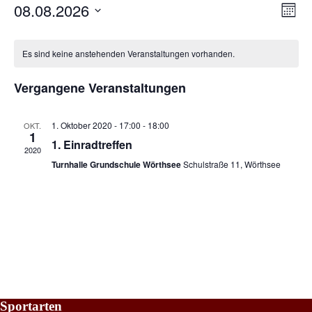
08.08.2026
Ans
Vera
Monat
Ansi
Datum
Nav
Navi
Kalender
wählen.
Es sind keine anstehenden Veranstaltungen vorhanden.
von
Vergangene Veranstaltungen
Veranstaltungen
1. Oktober 2020 - 17:00
-
18:00
OKT.
1
1. Einradtreffen
2020
Turnhalle Grundschule Wörthsee
Schulstraße 11, Wörthsee
Sportarten