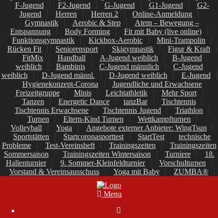
F-Jugend
F2-Jugend
G-Jugend
G1-Jugend
G2-
Jugend
Herren
Herren 2
Online-Anmeldung
Gymnastik
Aerobic & Step
Atem – Bewegung –
Entspannung
Body Forming
Fit mit Baby (live online)
Funktionsgymnastik
Kickbox-Aerobic
Mini-Trampolin
Rücken Fit
Seniorensport
Skigymnastik
Figur & Kraft
FitMix
Handball
A-Jugend weiblich
B-Jugend
weiblich
Bambinis
C-Jugend männlich
C-Jugend
weiblich
D-Jugend männl.
D-Jugend weiblich
E-Jugend
Hygienekonzept-Corona
Jugendliche und Erwachsene
Freizeitgruppe
Minis
Leichtathletik
Mehr Sport
Tanzen
Energetic Dance
tanzBar
Tischtennis
Tischtennis Erwachsene
Tischtennis Jugend
Triathlon
Turnen
Eltern-Kind Turnen
Wettkampfturnen
Volleyball
Yoga
Angebote externer Anbieter: WingTsun
Sportstätten
Startcoronasporttest
StartTest
technische
Probleme
Test-Vereinsheft
Trainingszeiten
Trainingszeiten
Sommersaison
Trainingszeiten Wintersaison
Turniere
18.
Hallenturnier
9. Sommer-Kleinfeldturnier
Vorschulturnen
Vorstand & Vereinsausschuss
Yoga mit Baby
ZUMBA®
Menu
