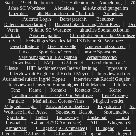
Start
19. Hallenturnier
19. Hallenturnier – Anmeldung
70
Jahre SC Wörthsee
Abmelden
alle Ankündigungen im
Überblick
alle Nachrichten im Überblick
Anmelden
Autoren Login
Beitragsarchiv
Benutzer
Datenschutzerklärung
Datenschutzerklärung_WordPress
Der
Verein
75 Jahre SC Wörthsee
aktuelles Sportangebot im
Überblick
Ansprechpartner
Chronik des Sport-Club Wörthsee
e.V.
Freiwilliges Soziales Jahr (FSJ) beim SC Wörthsee
Geschäftsstelle
Geschäftsstelle
Kinderschutzkonzept
Links
Sportideen-Corona
unsere Sponsoren
Vereinsmagazin alle Ausgaben
Verhaltenscodex
Downloads
FAQ
G2-Jugend
Geräteturnen ab 1.
Klasse
HIIT-hochintensives Intervalltraining
Impressum
Interview mit Brigitte und Herbert Meyer
Interview mit der
Ausnahmeläuferin Ingrid Tippelt
Interview mit Rudolf Gutjahr
Interview mit unserem Ehrenmitglied Dirk Marsen
Intuitiver
Tanz
Karate
Kontakt
Kontakt_Test
Konto
Landkreislauf am 12.10.2019 in Wörthsee
Live Anzeige
Turniere
Maßnahmen Corona-Virus
Mitglied werden
Mitglieder Login
Passwort zurücksetzen
Registrieren
SC
Wörthsee in der Presse
Sponsoren_Beispiel
Sportangebot
Sportarten
Ballett
Ballzwerge
Basketball
Einrad
Fussball
A-Jugend (SG Ammersee)
AH
B-Jugend (SG
Ammersee)
C-Jugend (SG Ammersee)
D-Jugend
D1-
Jugend
D2-Jugend
E-Jugend
E1 Jugend
E2-Jugend