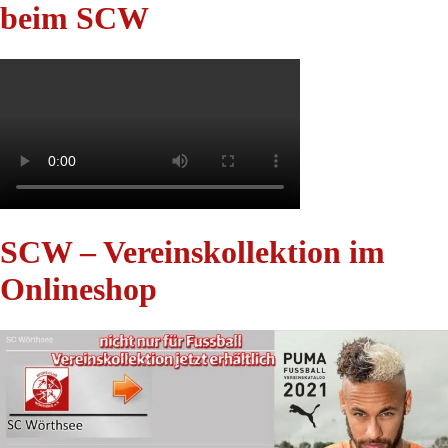
beim SCW
SCW – Vereinskollektion im
Onlineshop