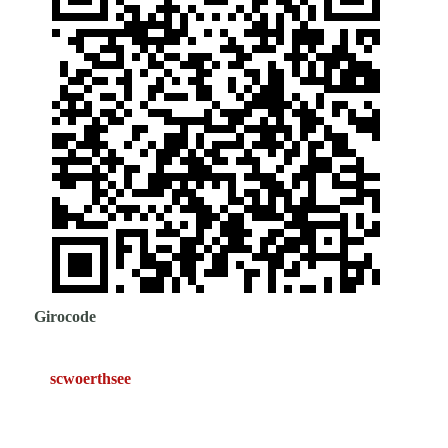
Girocode
scwoerthsee