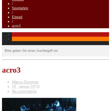
/
Sportarten
/
Einrad
/
acro3
acro3
Marco Sommer
22. Januar 2019
No comments