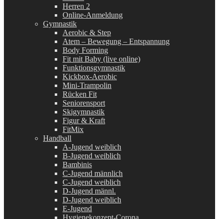
Herren 2
Online-Anmeldung
Gymnastik
Aerobic & Step
Atem – Bewegung – Entspannung
Body Forming
Fit mit Baby (live online)
Funktionsgymnastik
Kickbox-Aerobic
Mini-Trampolin
Rücken Fit
Seniorensport
Skigymnastik
Figur & Kraft
FitMix
Handball
A-Jugend weiblich
B-Jugend weiblich
Bambinis
C-Jugend männlich
C-Jugend weiblich
D-Jugend männl.
D-Jugend weiblich
E-Jugend
Hygienekonzept-Corona