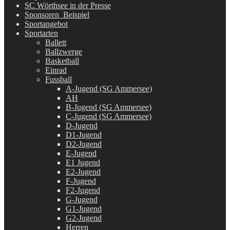
SC Wörthsee in der Presse
Sponsoren_Beispiel
Sportangebot
Sportarten
Ballett
Ballzwerge
Basketball
Einrad
Fussball
A-Jugend (SG Ammersee)
AH
B-Jugend (SG Ammersee)
C-Jugend (SG Ammersee)
D-Jugend
D1-Jugend
D2-Jugend
E-Jugend
E1 Jugend
E2-Jugend
F-Jugend
F2-Jugend
G-Jugend
G1-Jugend
G2-Jugend
Herren