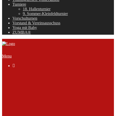
Turniere
18. Hallenturnier
9. Sommer-Kleinfeldturnier
Vorschulturnen
Vorstand & Vereinsausschuss
Yoga mit Baby
ZUMBA®
Menu

Der Verein
Geschäftsstelle
Anmelden
Mitglied werden
Die Satzung
Downloads
FAQ
Vorstand & Vereinsausschuss