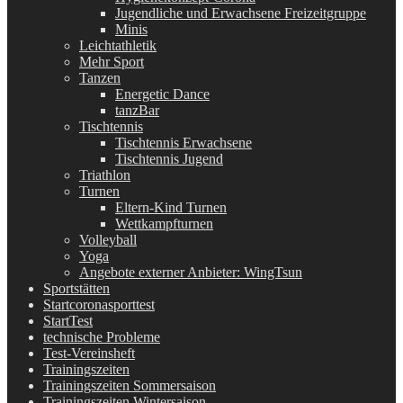
Jugendliche und Erwachsene Freizeitgruppe
Minis
Leichtathletik
Mehr Sport
Tanzen
Energetic Dance
tanzBar
Tischtennis
Tischtennis Erwachsene
Tischtennis Jugend
Triathlon
Turnen
Eltern-Kind Turnen
Wettkampfturnen
Volleyball
Yoga
Angebote externer Anbieter: WingTsun
Sportstätten
Startcoronasporttest
StartTest
technische Probleme
Test-Vereinsheft
Trainingszeiten
Trainingszeiten Sommersaison
Trainingszeiten Wintersaison