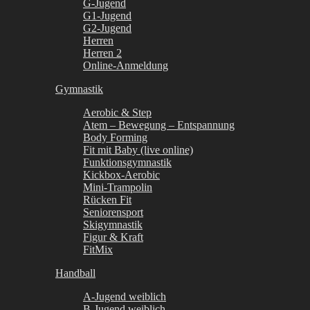
G-Jugend
G1-Jugend
G2-Jugend
Herren
Herren 2
Online-Anmeldung
Gymnastik
Aerobic & Step
Atem – Bewegung – Entspannung
Body Forming
Fit mit Baby (live online)
Funktionsgymnastik
Kickbox-Aerobic
Mini-Trampolin
Rücken Fit
Seniorensport
Skigymnastik
Figur & Kraft
FitMix
Handball
A-Jugend weiblich
B-Jugend weiblich