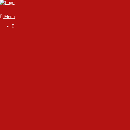
Menu

Der Verein
Geschäftsstelle
Anmelden
Mitglied werden
Die Satzung
Downloads
FAQ
Vorstand & Vereinsausschuss
Ansprechpartner
Sportstätten
70 Jahre SC Wörthsee
Chronik des Sport-Club Wörthsee e.V.
Interview mit Rudolf Gutjahr
Interview mit unserem Ehrenmitglied Dirk Marsen