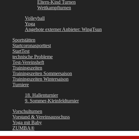
Eltern-Kind Turnen
Wettkampfturnen
Volleyball
Yoga
Angebote externer Anbieter: WingTsun
Sportstätten
Startcoronasporttest
StartTest
technische Probleme
Test-Vereinsheft
Trainingszeiten
Trainingszeiten Sommersaison
Trainingszeiten Wintersaison
Turniere
18. Hallenturnier
9. Sommer-Kleinfeldturnier
Vorschulturnen
Vorstand & Vereinsausschuss
Yoga mit Baby
ZUMBA®