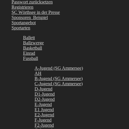
Passwort zurücksetzen
Registrieren
SC Wörthsee in der Presse
Sponsoren_Beispiel
Sportangebot
Sportarten
Ballett
Ballzwerge
Basketball
Einrad
Fussball
A-Jugend (SG Ammersee)
AH
B-Jugend (SG Ammersee)
C-Jugend (SG Ammersee)
D-Jugend
D1-Jugend
D2-Jugend
E-Jugend
E1 Jugend
E2-Jugend
F-Jugend
F2-Jugend