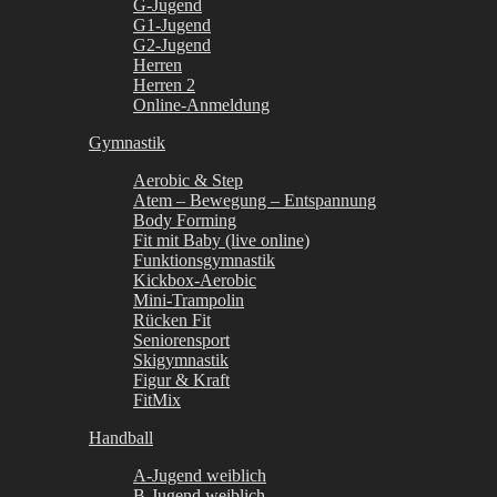
G-Jugend
G1-Jugend
G2-Jugend
Herren
Herren 2
Online-Anmeldung
Gymnastik
Aerobic & Step
Atem – Bewegung – Entspannung
Body Forming
Fit mit Baby (live online)
Funktionsgymnastik
Kickbox-Aerobic
Mini-Trampolin
Rücken Fit
Seniorensport
Skigymnastik
Figur & Kraft
FitMix
Handball
A-Jugend weiblich
B-Jugend weiblich