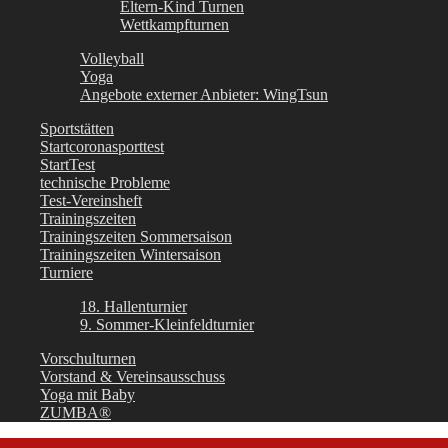
Eltern-Kind Turnen
Wettkampfturnen
Volleyball
Yoga
Angebote externer Anbieter: WingTsun
Sportstätten
Startcoronasporttest
StartTest
technische Probleme
Test-Vereinsheft
Trainingszeiten
Trainingszeiten Sommersaison
Trainingszeiten Wintersaison
Turniere
18. Hallenturnier
9. Sommer-Kleinfeldturnier
Vorschulturnen
Vorstand & Vereinsausschuss
Yoga mit Baby
ZUMBA®