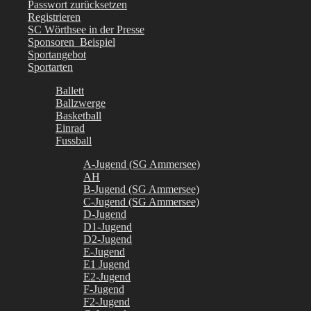
Passwort zurücksetzen
Registrieren
SC Wörthsee in der Presse
Sponsoren_Beispiel
Sportangebot
Sportarten
Ballett
Ballzwerge
Basketball
Einrad
Fussball
A-Jugend (SG Ammersee)
AH
B-Jugend (SG Ammersee)
C-Jugend (SG Ammersee)
D-Jugend
D1-Jugend
D2-Jugend
E-Jugend
E1 Jugend
E2-Jugend
F-Jugend
F2-Jugend