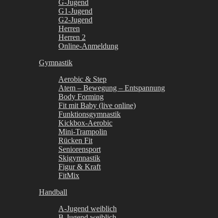
G-Jugend
G1-Jugend
G2-Jugend
Herren
Herren 2
Online-Anmeldung
Gymnastik
Aerobic & Step
Atem – Bewegung – Entspannung
Body Forming
Fit mit Baby (live online)
Funktionsgymnastik
Kickbox-Aerobic
Mini-Trampolin
Rücken Fit
Seniorensport
Skigymnastik
Figur & Kraft
FitMix
Handball
A-Jugend weiblich
B-Jugend weiblich