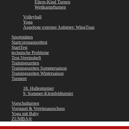
Eltern-Kind Turnen
Wettkampfturnen
Volleyball
Yoga
Angebote externer Anbieter: WingTsun
Sportstätten
Startcoronasporttest
StartTest
technische Probleme
Test-Vereinsheft
Trainingszeiten
Trainingszeiten Sommersaison
Trainingszeiten Wintersaison
Turniere
18. Hallenturnier
9. Sommer-Kleinfeldturnier
Vorschulturnen
Vorstand & Vereinsausschuss
Yoga mit Baby
ZUMBA®