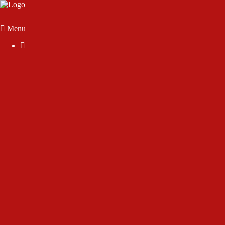
Menu

Der Verein
Geschäftsstelle
Anmelden
Mitglied werden
Die Satzung
Downloads
FAQ
Vorstand & Vereinsausschuss
Ansprechpartner
Sportstätten
70 Jahre SC Wörthsee
Chronik des Sport-Club Wörthsee e.V.
Interview mit Rudolf Gutjahr
Interview mit unserem Ehrenmitglied Dirk Marsen