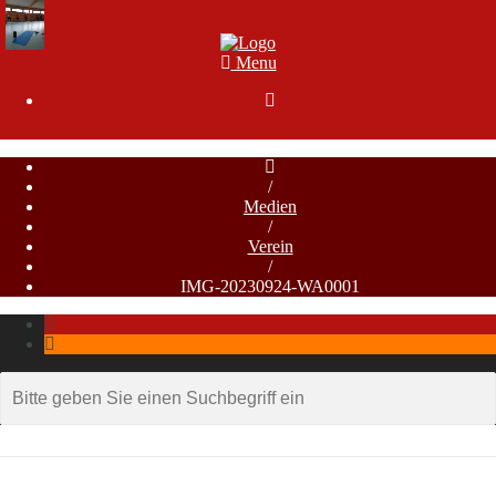
Menu

/
Medien
/
Verein
/
IMG-20230924-WA0001