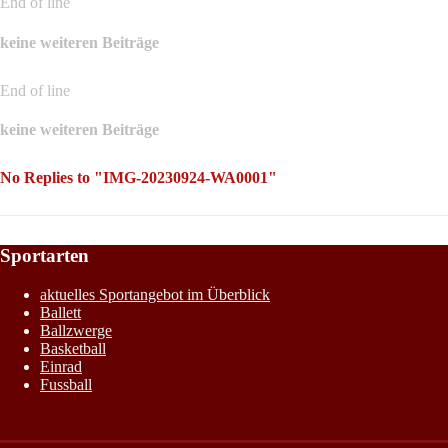
End of line
keine weiteren Beiträge
End of line
keine weiteren Beiträge
No Replies to "IMG-20230924-WA0001"
Sportarten
aktuelles Sportangebot im Überblick
Ballett
Ballzwerge
Basketball
Einrad
Fussball