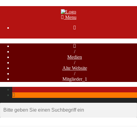
Menu

/
Medien
/
Alte Website
/
Mitglieder_1