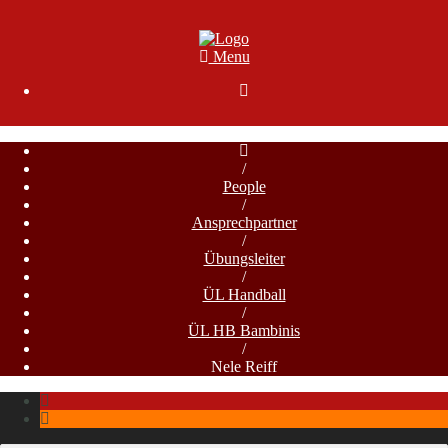
Menu

/
People
/
Ansprechpartner
/
Übungsleiter
/
ÜL Handball
/
ÜL HB Bambinis
/
Nele Reiff