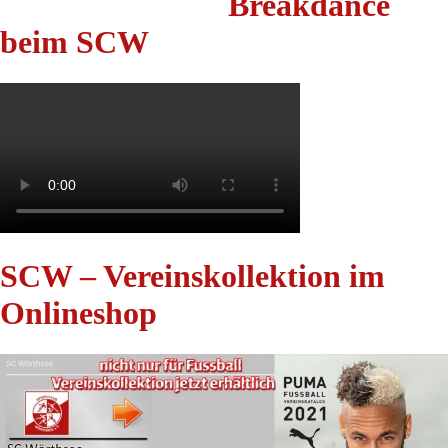
Breakdance
beim SCW
SCW – Vereinskollektion im
Onlineshop