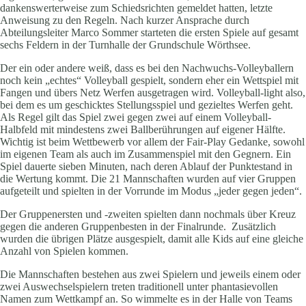
dankenswerterweise zum Schiedsrichten gemeldet hatten, letzte
Anweisung zu den Regeln. Nach kurzer Ansprache durch
Abteilungsleiter Marco Sommer starteten die ersten Spiele auf gesamt
sechs Feldern in der Turnhalle der Grundschule Wörthsee.
Der ein oder andere weiß, dass es bei den Nachwuchs-Volleyballern
noch kein „echtes“ Volleyball gespielt, sondern eher ein Wettspiel mit
Fangen und übers Netz Werfen ausgetragen wird. Volleyball-light also,
bei dem es um geschicktes Stellungsspiel und gezieltes Werfen geht.
Als Regel gilt das Spiel zwei gegen zwei auf einem Volleyball-
Halbfeld mit mindestens zwei Ballberührungen auf eigener Hälfte.
Wichtig ist beim Wettbewerb vor allem der Fair-Play Gedanke, sowohl
im eigenen Team als auch im Zusammenspiel mit den Gegnern. Ein
Spiel dauerte sieben Minuten, nach deren Ablauf der Punktestand in
die Wertung kommt. Die 21 Mannschaften wurden auf vier Gruppen
aufgeteilt und spielten in der Vorrunde im Modus „jeder gegen jeden“.
Der Gruppenersten und -zweiten spielten dann nochmals über Kreuz
gegen die anderen Gruppenbesten in der Finalrunde. Zusätzlich
wurden die übrigen Plätze ausgespielt, damit alle Kids auf eine gleiche
Anzahl von Spielen kommen.
Die Mannschaften bestehen aus zwei Spielern und jeweils einem oder
zwei Auswechselspielern treten traditionell unter phantasievollen
Namen zum Wettkampf an. So wimmelte es in der Halle von Teams