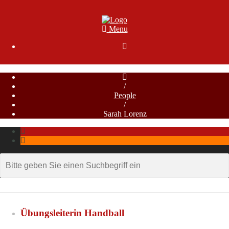
Menu

/
People
/
Sarah Lorenz
Übungsleiterin Handball