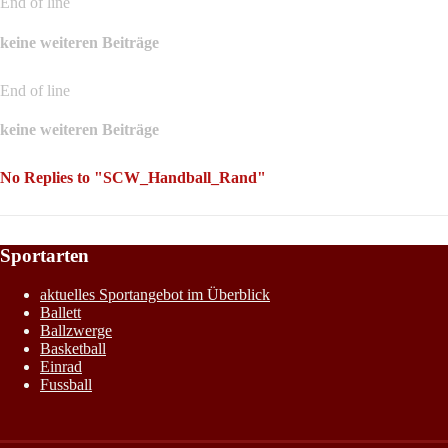
End of line
keine weiteren Beiträge
End of line
keine weiteren Beiträge
No Replies to "SCW_Handball_Rand"
Sportarten
aktuelles Sportangebot im Überblick
Ballett
Ballzwerge
Basketball
Einrad
Fussball