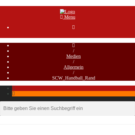
Menu

/
Medien
/
Allgemein
/
SCW_Handball_Rand