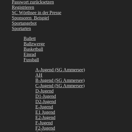
Passwort zurücksetzen
Registrieren
SC Wörthsee in der Presse
Sponsoren_Beispiel
Sportangebot
Sportarten
Ballett
Ballzwerge
Basketball
Einrad
Fussball
A-Jugend (SG Ammersee)
AH
B-Jugend (SG Ammersee)
C-Jugend (SG Ammersee)
D-Jugend
D1-Jugend
D2-Jugend
E-Jugend
E1 Jugend
E2-Jugend
F-Jugend
F2-Jugend