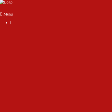
Menu

Der Verein
Geschäftsstelle
Anmelden
Mitglied werden
Die Satzung
Downloads
FAQ
Vorstand & Vereinsausschuss
Ansprechpartner
Sportstätten
70 Jahre SC Wörthsee
Chronik des Sport-Club Wörthsee e.V.
Interview mit Rudolf Gutjahr
Interview mit unserem Ehrenmitglied Dirk Marsen