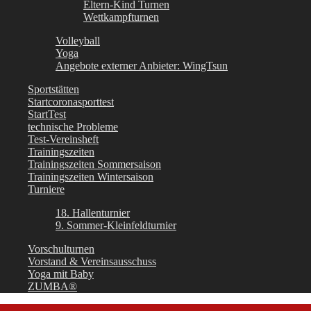
Eltern-Kind Turnen
Wettkampfturnen
Volleyball
Yoga
Angebote externer Anbieter: WingTsun
Sportstätten
Startcoronasporttest
StartTest
technische Probleme
Test-Vereinsheft
Trainingszeiten
Trainingszeiten Sommersaison
Trainingszeiten Wintersaison
Turniere
18. Hallenturnier
9. Sommer-Kleinfeldturnier
Vorschulturnen
Vorstand & Vereinsausschuss
Yoga mit Baby
ZUMBA®