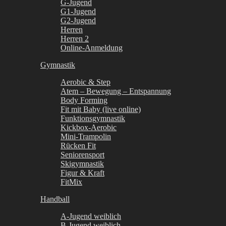
G-Jugend
G1-Jugend
G2-Jugend
Herren
Herren 2
Online-Anmeldung
Gymnastik
Aerobic & Step
Atem – Bewegung – Entspannung
Body Forming
Fit mit Baby (live online)
Funktionsgymnastik
Kickbox-Aerobic
Mini-Trampolin
Rücken Fit
Seniorensport
Skigymnastik
Figur & Kraft
FitMix
Handball
A-Jugend weiblich
B-Jugend weiblich