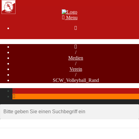
Menu

/
Medien
/
Verein
/
SCW_Volleyball_Rand