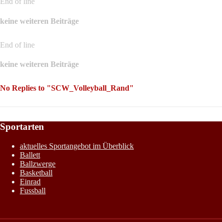
End of line
keine weiteren Beiträge
End of line
keine weiteren Beiträge
No Replies to "SCW_Volleyball_Rand"
Sportarten
aktuelles Sportangebot im Überblick
Ballett
Ballzwerge
Basketball
Einrad
Fussball