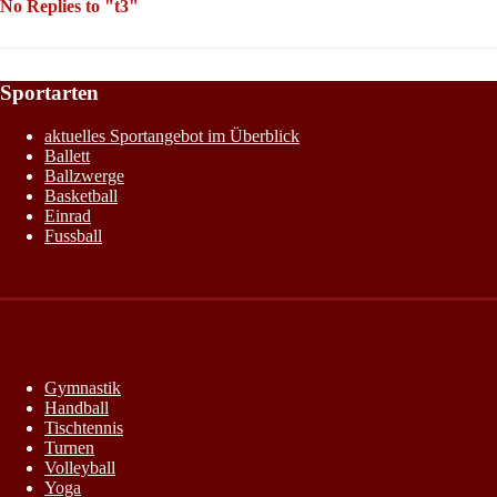
No Replies to "t3"
Sportarten
aktuelles Sportangebot im Überblick
Ballett
Ballzwerge
Basketball
Einrad
Fussball
Gymnastik
Handball
Tischtennis
Turnen
Volleyball
Yoga