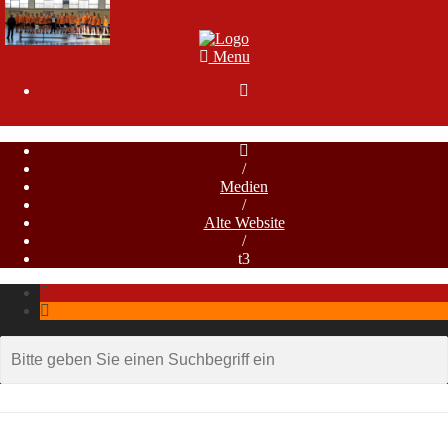
Menu

/
Medien
/
Alte Website
/
t3