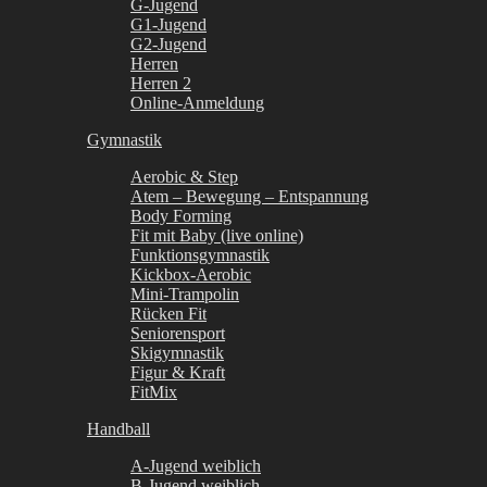
G-Jugend
G1-Jugend
G2-Jugend
Herren
Herren 2
Online-Anmeldung
Gymnastik
Aerobic & Step
Atem – Bewegung – Entspannung
Body Forming
Fit mit Baby (live online)
Funktionsgymnastik
Kickbox-Aerobic
Mini-Trampolin
Rücken Fit
Seniorensport
Skigymnastik
Figur & Kraft
FitMix
Handball
A-Jugend weiblich
B-Jugend weiblich