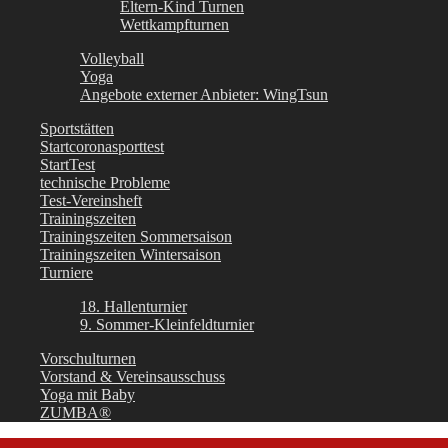
Eltern-Kind Turnen
Wettkampfturnen
Volleyball
Yoga
Angebote externer Anbieter: WingTsun
Sportstätten
Startcoronasporttest
StartTest
technische Probleme
Test-Vereinsheft
Trainingszeiten
Trainingszeiten Sommersaison
Trainingszeiten Wintersaison
Turniere
18. Hallenturnier
9. Sommer-Kleinfeldturnier
Vorschulturnen
Vorstand & Vereinsausschuss
Yoga mit Baby
ZUMBA®