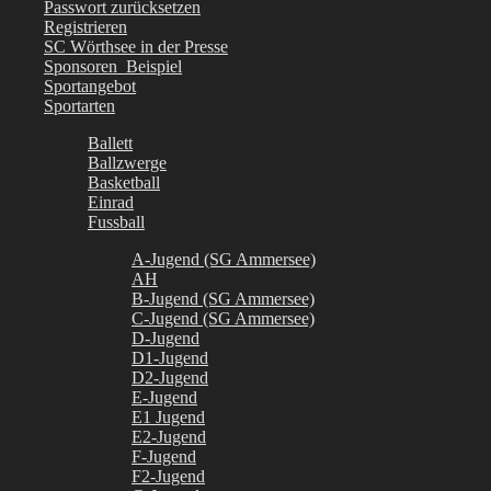
Passwort zurücksetzen
Registrieren
SC Wörthsee in der Presse
Sponsoren_Beispiel
Sportangebot
Sportarten
Ballett
Ballzwerge
Basketball
Einrad
Fussball
A-Jugend (SG Ammersee)
AH
B-Jugend (SG Ammersee)
C-Jugend (SG Ammersee)
D-Jugend
D1-Jugend
D2-Jugend
E-Jugend
E1 Jugend
E2-Jugend
F-Jugend
F2-Jugend