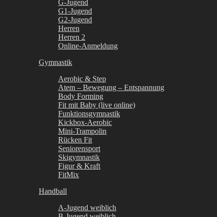
G-Jugend
G1-Jugend
G2-Jugend
Herren
Herren 2
Online-Anmeldung
Gymnastik
Aerobic & Step
Atem – Bewegung – Entspannung
Body Forming
Fit mit Baby (live online)
Funktionsgymnastik
Kickbox-Aerobic
Mini-Trampolin
Rücken Fit
Seniorensport
Skigymnastik
Figur & Kraft
FitMix
Handball
A-Jugend weiblich
B-Jugend weiblich