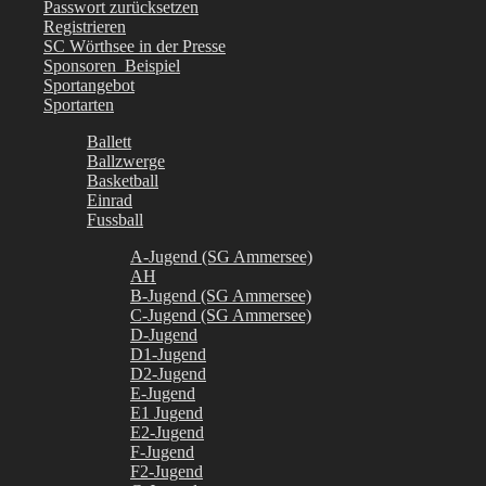
Passwort zurücksetzen
Registrieren
SC Wörthsee in der Presse
Sponsoren_Beispiel
Sportangebot
Sportarten
Ballett
Ballzwerge
Basketball
Einrad
Fussball
A-Jugend (SG Ammersee)
AH
B-Jugend (SG Ammersee)
C-Jugend (SG Ammersee)
D-Jugend
D1-Jugend
D2-Jugend
E-Jugend
E1 Jugend
E2-Jugend
F-Jugend
F2-Jugend