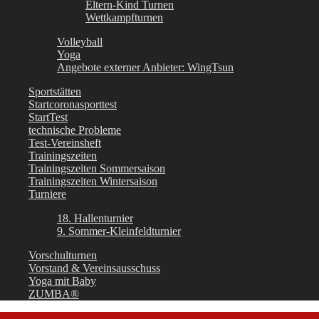
Eltern-Kind Turnen
Wettkampfturnen
Volleyball
Yoga
Angebote externer Anbieter: WingTsun
Sportstätten
Startcoronasporttest
StartTest
technische Probleme
Test-Vereinsheft
Trainingszeiten
Trainingszeiten Sommersaison
Trainingszeiten Wintersaison
Turniere
18. Hallenturnier
9. Sommer-Kleinfeldturnier
Vorschulturnen
Vorstand & Vereinsausschuss
Yoga mit Baby
ZUMBA®