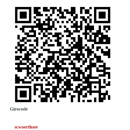
Girocode
scwoerthsee