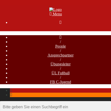
Menu

/
People
/
Ansprechpartner
/
Übungsleiter
/
ÜL Fußball
/
FB C-Jugend