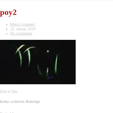
poy2
Marco Sommer
22. Januar 2019
No comments
End of line
keine weiteren Beiträge