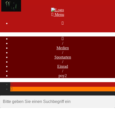
Menu

/
Medien
/
Sportarten
/
Einrad
/
poy2