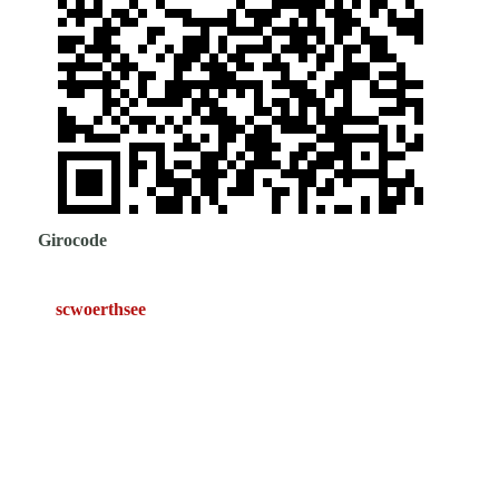
Girocode
scwoerthsee