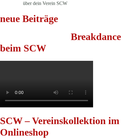
über dein Verein SCW
neue Beiträge
Breakdance
beim SCW
SCW – Vereinskollektion im
Onlineshop