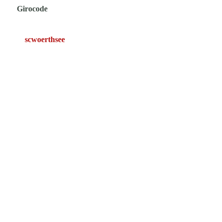
Girocode
scwoerthsee