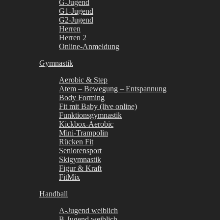
G-Jugend
G1-Jugend
G2-Jugend
Herren
Herren 2
Online-Anmeldung
Gymnastik
Aerobic & Step
Atem – Bewegung – Entspannung
Body Forming
Fit mit Baby (live online)
Funktionsgymnastik
Kickbox-Aerobic
Mini-Trampolin
Rücken Fit
Seniorensport
Skigymnastik
Figur & Kraft
FitMix
Handball
A-Jugend weiblich
B-Jugend weiblich