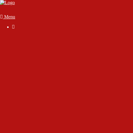
Menu

Der Verein
Geschäftsstelle
Anmelden
Mitglied werden
Die Satzung
Downloads
FAQ
Vorstand & Vereinsausschuss
Ansprechpartner
Sportstätten
70 Jahre SC Wörthsee
Chronik des Sport-Club Wörthsee e.V.
Interview mit Rudolf Gutjahr
Interview mit unserem Ehrenmitglied Dirk Marsen