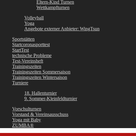
Eltern-Kind Turnen
Wettkampfturnen
Volleyball
Yoga
Angebote externer Anbieter: WingTsun
Sportstätten
Startcoronasporttest
StartTest
technische Probleme
Test-Vereinsheft
Trainingszeiten
Trainingszeiten Sommersaison
Trainingszeiten Wintersaison
Turniere
18. Hallenturnier
9. Sommer-Kleinfeldturnier
Vorschulturnen
Vorstand & Vereinsausschuss
Yoga mit Baby
ZUMBA®