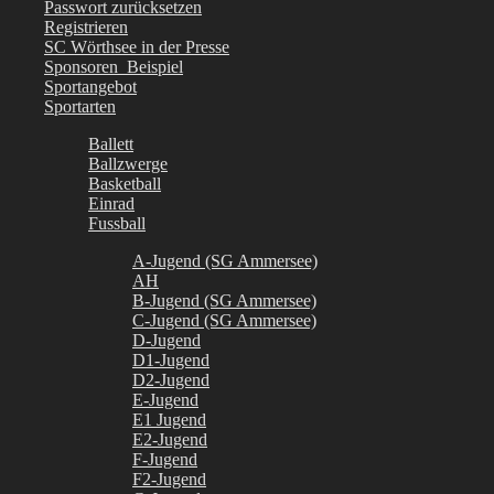
Passwort zurücksetzen
Registrieren
SC Wörthsee in der Presse
Sponsoren_Beispiel
Sportangebot
Sportarten
Ballett
Ballzwerge
Basketball
Einrad
Fussball
A-Jugend (SG Ammersee)
AH
B-Jugend (SG Ammersee)
C-Jugend (SG Ammersee)
D-Jugend
D1-Jugend
D2-Jugend
E-Jugend
E1 Jugend
E2-Jugend
F-Jugend
F2-Jugend