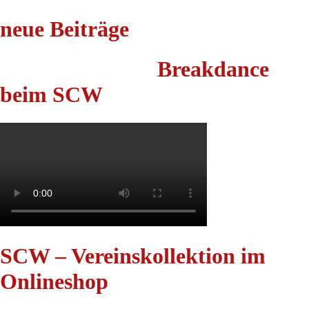
neue Beiträge
Breakdance
beim SCW
SCW – Vereinskollektion im
Onlineshop