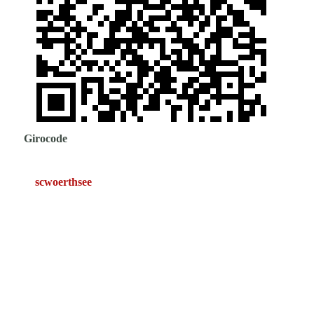
Girocode
scwoerthsee