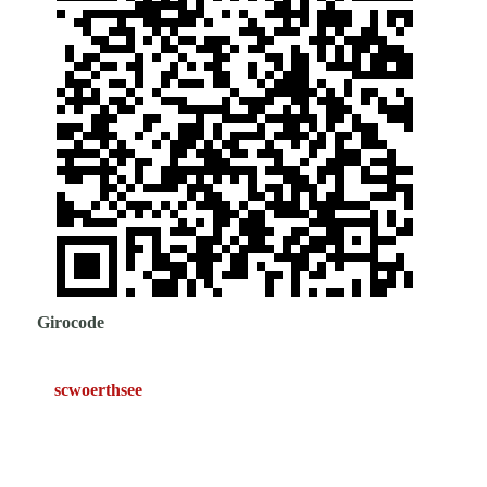
Girocode
scwoerthsee