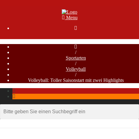
Menu

/
Sportarten
/
Volleyball
/
Volleyball: Toller Saisonstart mit zwei Highlights