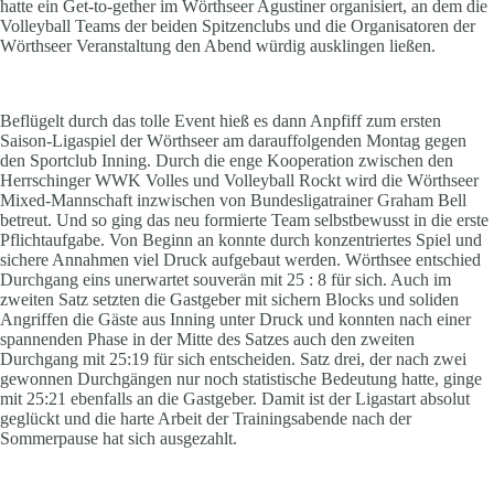
hatte ein Get-to-gether im Wörthseer Agustiner organisiert, an dem die
Volleyball Teams der beiden Spitzenclubs und die Organisatoren der
Wörthseer Veranstaltung den Abend würdig ausklingen ließen.
Beflügelt durch das tolle Event hieß es dann Anpfiff zum ersten
Saison-Ligaspiel der Wörthseer am darauffolgenden Montag gegen
den Sportclub Inning. Durch die enge Kooperation zwischen den
Herrschinger WWK Volles und Volleyball Rockt wird die Wörthseer
Mixed-Mannschaft inzwischen von Bundesligatrainer Graham Bell
betreut. Und so ging das neu formierte Team selbstbewusst in die erste
Pflichtaufgabe. Von Beginn an konnte durch konzentriertes Spiel und
sichere Annahmen viel Druck aufgebaut werden. Wörthsee entschied
Durchgang eins unerwartet souverän mit 25 : 8 für sich. Auch im
zweiten Satz setzten die Gastgeber mit sichern Blocks und soliden
Angriffen die Gäste aus Inning unter Druck und konnten nach einer
spannenden Phase in der Mitte des Satzes auch den zweiten
Durchgang mit 25:19 für sich entscheiden. Satz drei, der nach zwei
gewonnen Durchgängen nur noch statistische Bedeutung hatte, ginge
mit 25:21 ebenfalls an die Gastgeber. Damit ist der Ligastart absolut
geglückt und die harte Arbeit der Trainingsabende nach der
Sommerpause hat sich ausgezahlt.