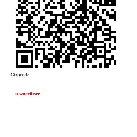
Girocode
scwoerthsee