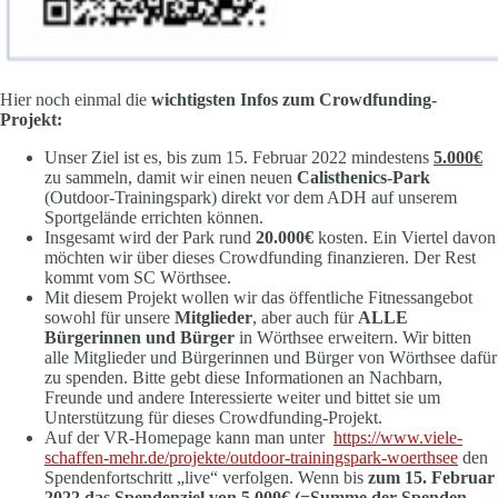
Hier noch einmal die
wichtigsten Infos zum Crowdfunding-
Projekt:
Unser Ziel ist es, bis zum 15. Februar 2022 mindestens
5.000€
zu sammeln, damit wir einen neuen
Calisthenics-Park
(Outdoor-Trainingspark) direkt vor dem ADH auf unserem
Sportgelände errichten können.
Insgesamt wird der Park rund
20.000€
kosten. Ein Viertel davon
möchten wir über dieses Crowdfunding finanzieren. Der Rest
kommt vom SC Wörthsee.
Mit diesem Projekt wollen wir das öffentliche Fitnessangebot
sowohl für unsere
Mitglieder
, aber auch für
ALLE
Bürgerinnen und Bürger
in Wörthsee erweitern. Wir bitten
alle Mitglieder und Bürgerinnen und Bürger von Wörthsee dafür
zu spenden. Bitte gebt diese Informationen an Nachbarn,
Freunde und andere Interessierte weiter und bittet sie um
Unterstützung für dieses Crowdfunding-Projekt.
Auf der VR-Homepage kann man unter
https://www.viele-
schaffen-mehr.de/projekte/outdoor-trainingspark-woerthsee
den
Spendenfortschritt „live“ verfolgen. Wenn bis
zum 15. Februar
2022 das Spendenziel von 5.000€ (=Summe der Spenden