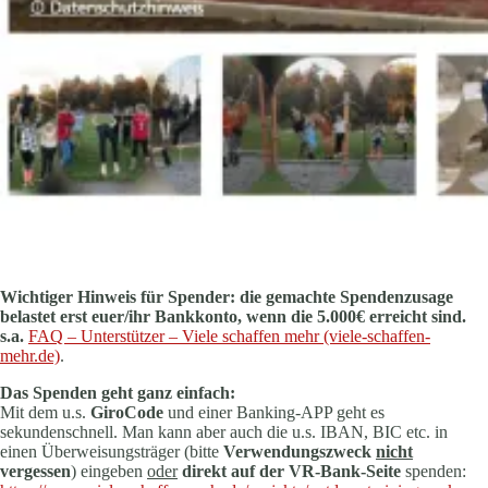
Wichtiger Hinweis für Spender: die gemachte Spendenzusage
belastet erst euer/ihr Bankkonto, wenn die 5.000€ erreicht sind.
s.a.
FAQ – Unterstützer – Viele schaffen mehr (viele-schaffen-
mehr.de)
.
Das Spenden geht ganz einfach:
Mit dem u.s.
GiroCode
und einer Banking-APP geht es
sekundenschnell. Man kann aber auch die u.s. IBAN, BIC etc. in
einen Überweisungsträger (bitte
Verwendungszweck
nicht
vergessen
) eingeben
oder
direkt auf der VR-Bank-Seite
spenden: