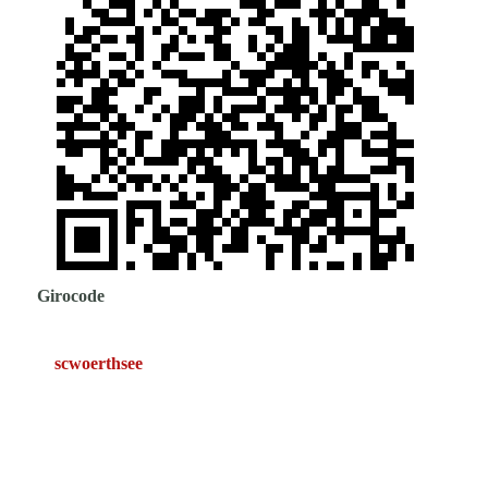
Girocode
scwoerthsee