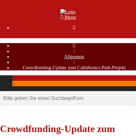
Menu

/
Allgemein
/
Crowdfunding-Update zum Calisthenics-Park-Projekt
Crowdfunding-Update zum