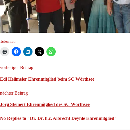
Teilen mit:
vorheriger Beitrag
Edi Hellmeier Ehrenmitglied beim SC Wörthsee
nächter Beitrag
Jörg Steinert Ehrenmitglied des SC Wörthsee
No Replies to "Dr. Dr. h.c. Albrecht Deyhle Ehrenmitglied"