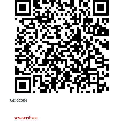
Girocode
scwoerthsee