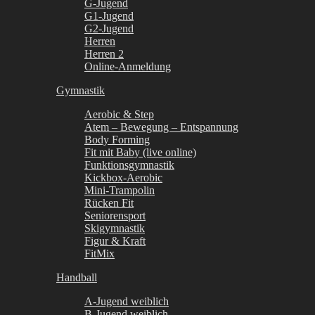
G-Jugend
G1-Jugend
G2-Jugend
Herren
Herren 2
Online-Anmeldung
Gymnastik
Aerobic & Step
Atem – Bewegung – Entspannung
Body Forming
Fit mit Baby (live online)
Funktionsgymnastik
Kickbox-Aerobic
Mini-Trampolin
Rücken Fit
Seniorensport
Skigymnastik
Figur & Kraft
FitMix
Handball
A-Jugend weiblich
B-Jugend weiblich