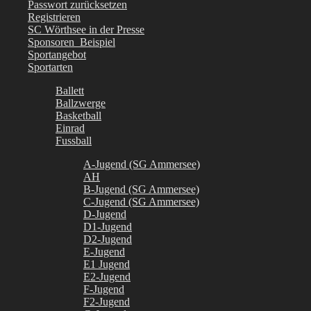
Passwort zurücksetzen
Registrieren
SC Wörthsee in der Presse
Sponsoren_Beispiel
Sportangebot
Sportarten
Ballett
Ballzwerge
Basketball
Einrad
Fussball
A-Jugend (SG Ammersee)
AH
B-Jugend (SG Ammersee)
C-Jugend (SG Ammersee)
D-Jugend
D1-Jugend
D2-Jugend
E-Jugend
E1 Jugend
E2-Jugend
F-Jugend
F2-Jugend