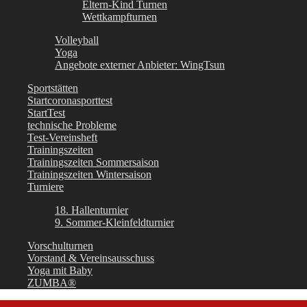
Eltern-Kind Turnen
Wettkampfturnen
Volleyball
Yoga
Angebote externer Anbieter: WingTsun
Sportstätten
Startcoronasporttest
StartTest
technische Probleme
Test-Vereinsheft
Trainingszeiten
Trainingszeiten Sommersaison
Trainingszeiten Wintersaison
Turniere
18. Hallenturnier
9. Sommer-Kleinfeldturnier
Vorschulturnen
Vorstand & Vereinsausschuss
Yoga mit Baby
ZUMBA®