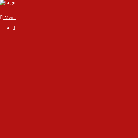
Menu

Der Verein
Geschäftsstelle
Anmelden
Mitglied werden
Die Satzung
Downloads
FAQ
Vorstand & Vereinsausschuss
Ansprechpartner
Sportstätten
70 Jahre SC Wörthsee
Chronik des Sport-Club Wörthsee e.V.
Interview mit Rudolf Gutjahr
Interview mit unserem Ehrenmitglied Dirk Marsen