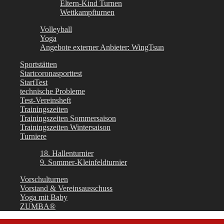
Eltern-Kind Turnen
Wettkampfturnen
Volleyball
Yoga
Angebote externer Anbieter: WingTsun
Sportstätten
Startcoronasporttest
StartTest
technische Probleme
Test-Vereinsheft
Trainingszeiten
Trainingszeiten Sommersaison
Trainingszeiten Wintersaison
Turniere
18. Hallenturnier
9. Sommer-Kleinfeldturnier
Vorschulturnen
Vorstand & Vereinsausschuss
Yoga mit Baby
ZUMBA®