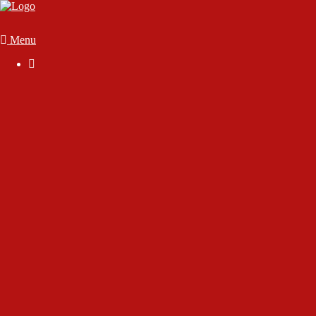
Menu

Der Verein
Geschäftsstelle
Anmelden
Mitglied werden
Die Satzung
Downloads
FAQ
Vorstand & Vereinsausschuss
Ansprechpartner
Sportstätten
70 Jahre SC Wörthsee
Chronik des Sport-Club Wörthsee e.V.
Interview mit Rudolf Gutjahr
Interview mit unserem Ehrenmitglied Dirk Marsen