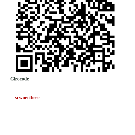
Girocode
scwoerthsee