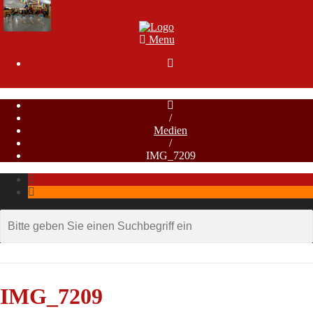
Menu

/
Medien
/
IMG_7209
IMG_7209