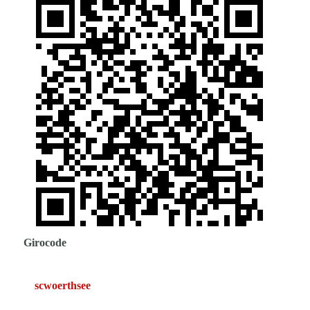
Girocode
scwoerthsee