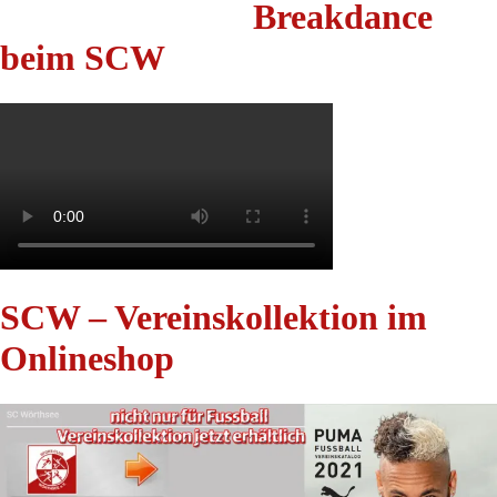
Breakdance
beim SCW
SCW – Vereinskollektion im
Onlineshop